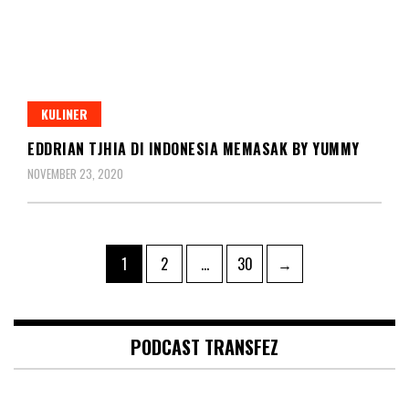
KULINER
EDDRIAN TJHIA DI INDONESIA MEMASAK BY YUMMY
NOVEMBER 23, 2020
Posts
Page
Page
Page
1
2
…
30
→
pagination
PODCAST TRANSFEZ