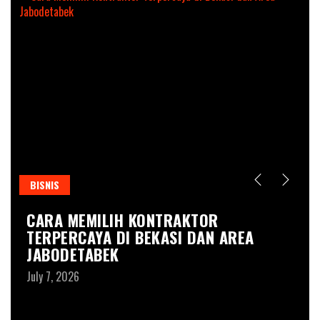
BISNIS
H
O,
CARA MEMILIH KONTRAKTOR
M
OK
TERPERCAYA DI BEKASI DAN AREA
H
JABODETABEK
Y
July 7, 2026
Au