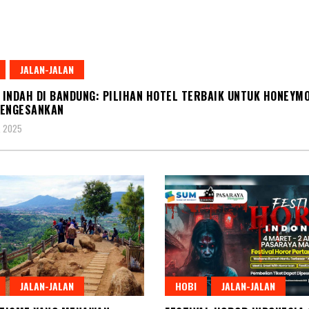
JALAN-JALAN
INDAH DI BANDUNG: PILIHAN HOTEL TERBAIK UNTUK HONEYM
MENGESANKAN
, 2025
JALAN-JALAN
HOBI
JALAN-JALAN