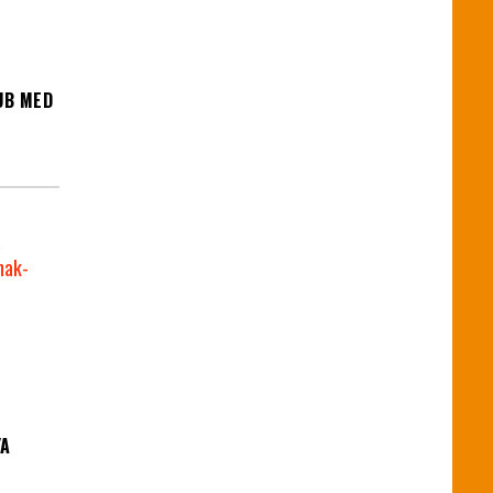
UB MED
YA