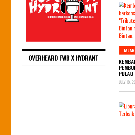
JALAN
OVERHEARD FWB X HYDRANT
KEMBAL
PEMBUK
PULAU 
JULY 18, 2