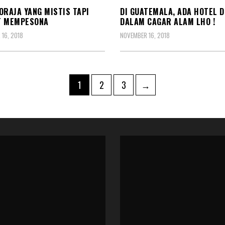
ORAJA YANG MISTIS TAPI
DI GUATEMALA, ADA HOTEL D
T MEMPESONA
DALAM CAGAR ALAM LHO !
16, 2018
NOVEMBER 16, 2018
Page
Page
Page
1
2
3
→
ation