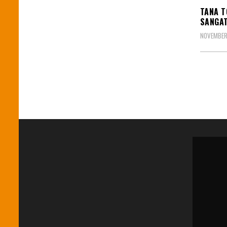
TANA T
SANGA
NOVEMBER 
Posts
pagin