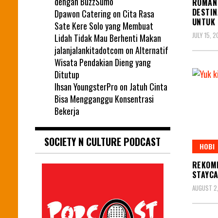
dengan BuzzSumo
ROMAN
DESTIN
Dpawon Catering
on
Cita Rasa
UNTUK
Sate Kere Solo yang Membuat
JULY 15, 
Lidah Tidak Mau Berhenti Makan
jalanjalankitadotcom
on
Alternatif
Wisata Pendakian Dieng yang
Ditutup
Ihsan YoungsterPro
on
Jatuh Cinta
Bisa Mengganggu Konsentrasi
Bekerja
SOCIETY N CULTURE PODCAST
HOBI
REKOME
STAYCA
AUGUST 2