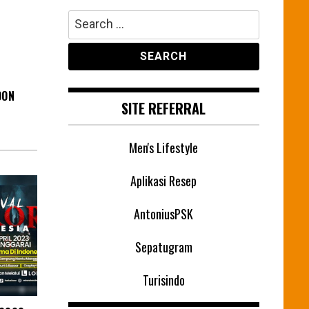
Search
for:
OON
SITE REFERRAL
Men's Lifestyle
Aplikasi Resep
AntoniusPSK
Sepatugram
Turisindo