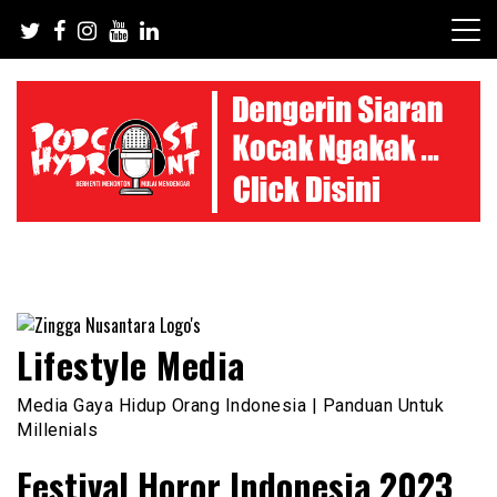
Skip
to
content
Lifestyle Media
Media Gaya Hidup Orang Indonesia | Panduan Untuk
Millenials
Festival Horor Indonesia 2023