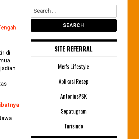
Search
for:
SITE REFERRAL
r di
emua.
Men's Lifestyle
jadian
Aplikasi Resep
tas
AntoniusPSK
ibatnya
Sepatugram
 Jawa
Turisindo