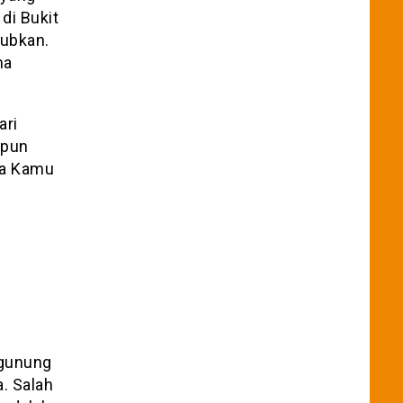
di Bukit
ubkan.
na
ari
ipun
ha Kamu
 gunung
a. Salah