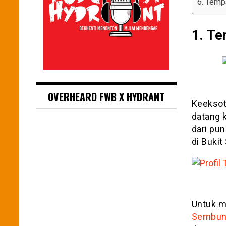
6. Temp
1. Te
OVERHEARD FWB X HYDRANT
Keeksot
datang 
dari pun
di Bukit
Untuk m
Sembun