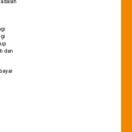
 adalah
ngi
gi
kup
ti dan
bayar