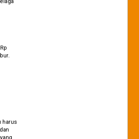
Telaga
 Rp
bur.
u harus
 dan
 yang