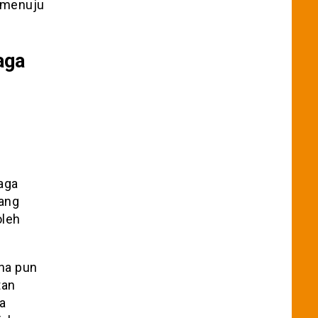
k menuju
aga
laga
yang
oleh
na pun
tan
a