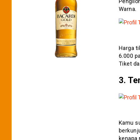
Pengilon
Warna.
Harga t
6.000 pa
Tiket da
3. Te
Kamu su
berkunju
kenapa 