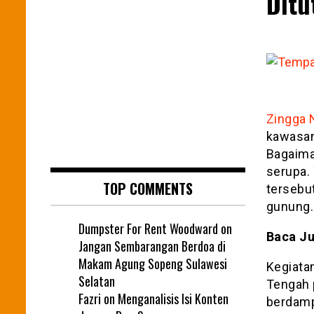
Ditu
Zingga 
kawasan
Bagaima
serupa. 
TOP COMMENTS
tersebu
gunung.
Dumpster For Rent Woodward
on
Baca Ju
Jangan Sembarangan Berdoa di
Makam Agung Sopeng Sulawesi
Kegiata
Selatan
Tengah 
Fazri
on
Menganalisis Isi Konten
berdamp