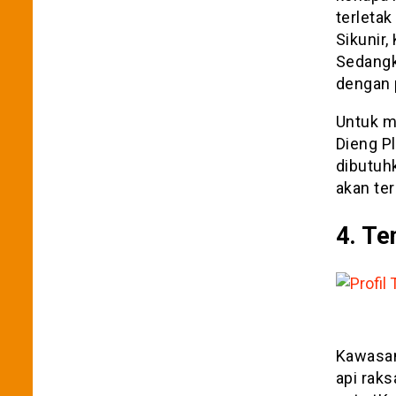
terletak
Sikunir
Sedangk
dengan 
Untuk m
Dieng Pl
dibutuh
akan ter
4. Te
Kawasan
api raks