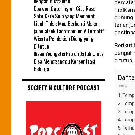
dengan BuzzSumo
berdatan
Dpawon Catering
on
Cita Rasa
melKamu
Sate Kere Solo yang Membuat
gunung 
Lidah Tidak Mau Berhenti Makan
terlanj
jalanjalankitadotcom
on
Alternatif
destinas
Wisata Pendakian Dieng yang
Ditutup
Berikut
Ihsan YoungsterPro
on
Jatuh Cinta
pengali
Bisa Mengganggu Konsentrasi
ditutup,
Bekerja
Daftar
SOCIETY N CULTURE PODCAST
1. Tempa
2. Temp
3. Temp
4. Temp
5. Temp