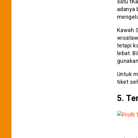
satu tKa
adanya 
mengelu
Kawah Si
wisataw
tetapi 
lebat. B
gunakan
Untuk m
tiket se
5. Te