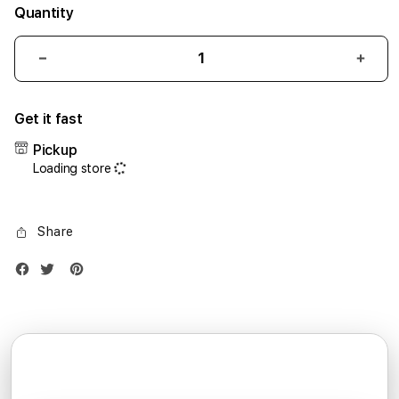
Quantity
Decrease
Incr
quantity
quant
for
for
Get it fast
iPhone
iPho
17
17
Pickup
Air
Air
Loading store
1TB
1TB
Silver
Silve
Share