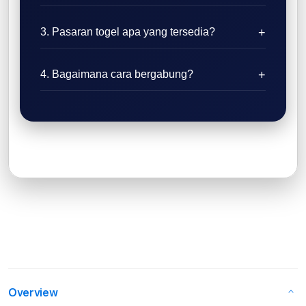
3. Pasaran togel apa yang tersedia?
4. Bagaimana cara bergabung?
Overview