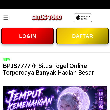
Skip to
content
LOGIN
DAFTAR
NEW
BPJS7777 ✈️ Situs Togel Online
Terpercaya Banyak Hadiah Besar