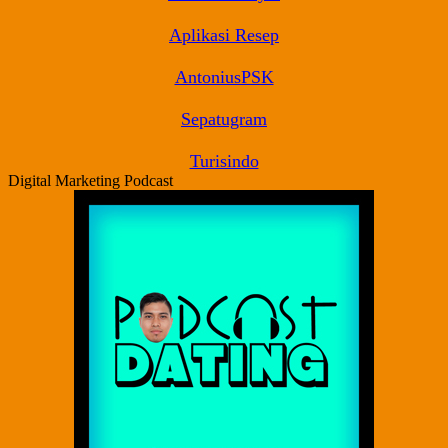
Aplikasi Resep
AntoniusPSK
Sepatugram
Turisindo
Digital Marketing Podcast