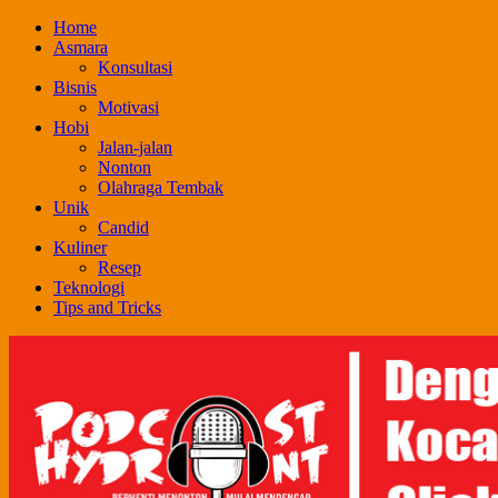
Skip
Home
to
Asmara
content
Konsultasi
Bisnis
Motivasi
Hobi
Jalan-jalan
Nonton
Olahraga Tembak
Unik
Candid
Kuliner
Resep
Teknologi
Tips and Tricks