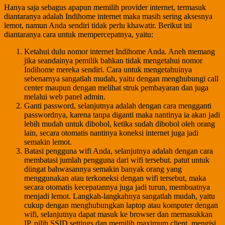
Hanya saja sebagus apapun memilih provider internet, termasuk
diantaranya adalah Indihome internet maka masih sering aksesnya
lemot, namun Anda sendiri tidak perlu khawatir. Berikut ini
diantaranya cara untuk mempercepatnya, yaitu:
Ketahui dulu nomor internet Indihome Anda. Aneh memang
jika seandainya pemilik bahkan tidak mengetahui nomor
Indihome mereka sendiri. Cara untuk mengetahuinya
sebenarnya sangatlah mudah, yaitu dengan menghubungi call
center maupun dengan melihat struk pembayaran dan juga
melalui web panel admin.
Ganti password, selanjutnya adalah dengan cara mengganti
passwordnya, karena tanpa diganti maka nantinya ia akan jadi
lebih mudah untuk dibobol, ketika sudah dibobol oleh orang
lain, secara otomatis nantinya koneksi internet juga jadi
semakin lemot.
Batasi pengguna wifi Anda, selanjutnya adalah dengan cara
membatasi jumlah pengguna dari wifi tersebut. patut untuk
diingat bahwasannya semakin banyak orang yang
menggunakan atau terkoneksi dengan wifi tersebut, maka
secara otomatis kecepatannya juga jadi turun, membuatnya
menjadi lemot. Langkah-langkahnya sangatlah mudah, yaitu
cukup dengan menghubungkan laptop atau komputer dengan
wifi, selanjutnya dapat masuk ke browser dan memasukkan
IP, pilih SSID settings dan memilih maximum client, mengisi