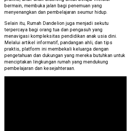
bermain, membuka jalan bagi penemuan yang
menyenangkan dan pembelajaran seumur hidup.
Selain itu, Rumah Dandelion juga menjadi sekutu
terpercaya bagi orang tua dan pengasuh yang
menavigasi kompleksitas pendidikan anak usia dini.
Melalui artikel informatif, pandangan ahli, dan tips
praktis, platform ini membekali keluarga dengan
pengetahuan dan dukungan yang mereka butuhkan untuk
menciptakan lingkungan rumah yang mendukung
pembelajaran dan kesejahteraan.