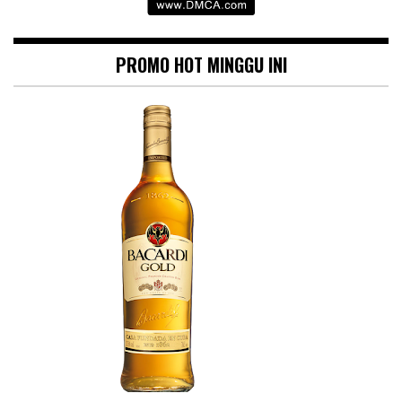
PROMO HOT MINGGU INI