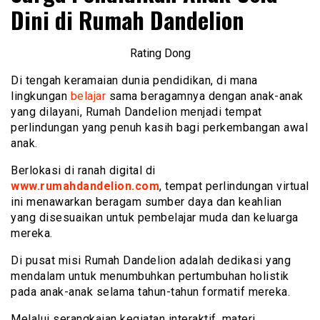
Dini di Rumah Dandelion
Rating Dong
Di tengah keramaian dunia pendidikan, di mana
lingkungan
belajar
sama beragamnya dengan anak-anak
yang dilayani, Rumah Dandelion menjadi tempat
perlindungan yang penuh kasih bagi perkembangan awal
anak.
Berlokasi di ranah digital di
www.rumahdandelion.com
, tempat perlindungan virtual
ini menawarkan beragam sumber daya dan keahlian
yang disesuaikan untuk pembelajar muda dan keluarga
mereka.
Di pusat misi Rumah Dandelion adalah dedikasi yang
mendalam untuk menumbuhkan pertumbuhan holistik
pada anak-anak selama tahun-tahun formatif mereka.
Melalui serangkaian kegiatan interaktif, materi