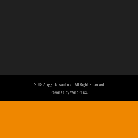
2019 Zingga Nusantara - All Right Reserved
Powered by
WordPress