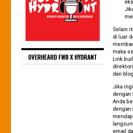
eks
Jik
men
Selain i
di luar 
membang
maka se
OVERHEARD FWB X HYDRANT
Link bui
direkto
dan blog
Jika in
dengan 
Anda be
dengan 
mendapa
langsun
email d