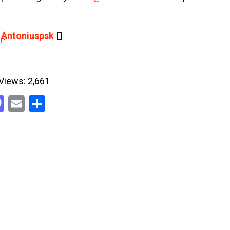
Antoniuspsk
Views:
2,661
acebook
Mastodon
Email
Share