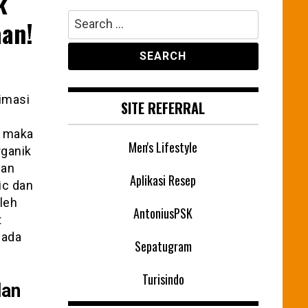
k
Search
aan!
for:
imasi
SITE REFERRAL
n maka
Men's Lifestyle
rganik
uan
Aplikasi Resep
fic dan
oleh
AntoniusPSK
t
pada
Sepatugram
Turisindo
dan