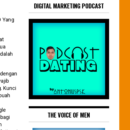
DIGITAL MARKETING PODCAST
at
dua
adalah
 dengan
ajib
g. Kunci
ebuah
gle
THE VOICE OF MEN
 bagi
h