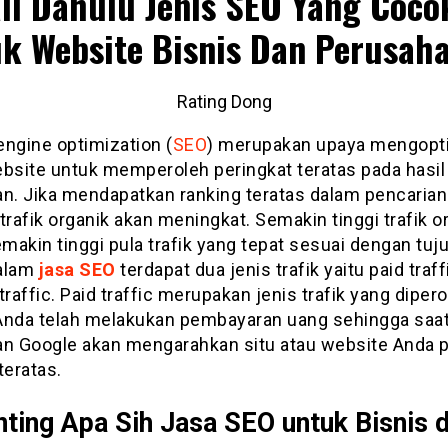
li Dahulu Jenis SEO Yang Coco
k Website Bisnis Dan Perusah
Rating Dong
engine optimization (
SEO
) merupakan upaya mengopt
ebsite untuk memperoleh peringkat teratas pada hasil
an. Jika mendapatkan ranking teratas dalam pencaria
trafik organik akan meningkat. Semakin tinggi trafik o
akin tinggi pula trafik yang tepat sesuai dengan tuj
alam
jasa SEO
terdapat dua jenis trafik yaitu paid traf
traffic. Paid traffic merupakan jenis trafik yang diper
Anda telah melakukan pembayaran uang sehingga saa
an Google akan mengarahkan situ atau website Anda 
teratas.
ting Apa Sih Jasa SEO untuk Bisnis 