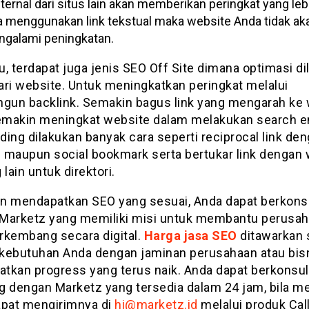
ternal dari situs lain akan memberikan peringkat yang lebi
a menggunakan link tekstual maka website Anda tidak ak
galami peningkatan.
tu, terdapat juga jenis SEO Off Site dimana optimasi d
dari website. Untuk meningkatkan peringkat melalui
un backlink. Semakin bagus link yang mengarah ke 
makin meningkat website dalam melakukan search e
lding dilakukan banyak cara seperti reciprocal link de
ri maupun social bookmark serta bertukar link dengan
 lain untuk direktori.
gin mendapatkan SEO yang sesuai, Anda dapat berkons
Marketz yang memiliki misi untuk membantu perusa
rkembang secara digital.
Harga jasa SEO
ditawarkan 
kebutuhan Anda dengan jaminan perusahaan atau bis
tkan progress yang terus naik. Anda dapat berkonsul
g dengan Marketz yang tersedia dalam 24 jam, bila me
apat mengirimnya di
hi@marketz.id
melalui produk Call