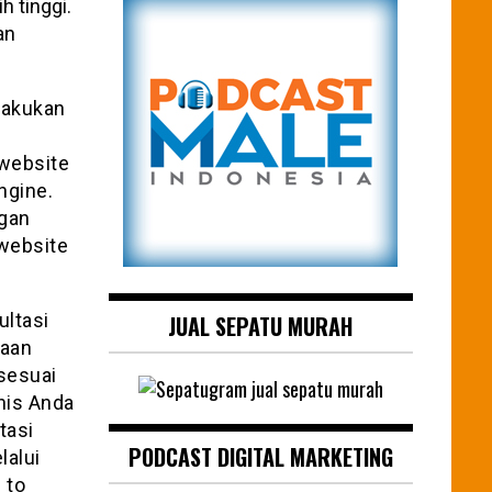
h tinggi.
an
ilakukan
website
ngine.
ngan
 website
ultasi
JUAL SEPATU MURAH
haan
sesuai
nis Anda
tasi
PODCAST DIGITAL MARKETING
lalui
 to