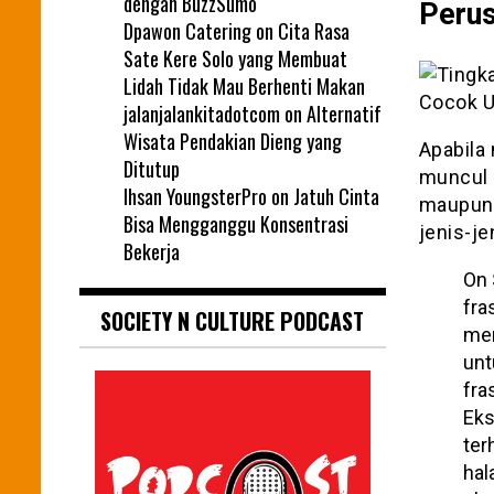
dengan BuzzSumo
Peru
Dpawon Catering
on
Cita Rasa
Sate Kere Solo yang Membuat
Lidah Tidak Mau Berhenti Makan
jalanjalankitadotcom
on
Alternatif
Wisata Pendakian Dieng yang
Apabila
Ditutup
muncul 
Ihsan YoungsterPro
on
Jatuh Cinta
maupun 
Bisa Mengganggu Konsentrasi
jenis-je
Bekerja
On 
fra
SOCIETY N CULTURE PODCAST
mem
unt
fra
Eks
ter
hal