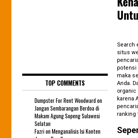
Kena
Untu
Search 
situs w
pencari
potensi 
maka sem
TOP COMMENTS
Anda. D
organic 
karena 
Dumpster For Rent Woodward
on
pencari
Jangan Sembarangan Berdoa di
ranking 
Makam Agung Sopeng Sulawesi
Selatan
Sepen
Fazri
on
Menganalisis Isi Konten