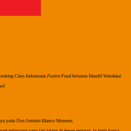
 Cooking Class Indonesian
Fusion Food
bersama Mandif Warokka!
ya!
sinya yaitu Don Antonio Blanco Museum.
et pelancong yang lalu lalang di depan restoran. Ia ingin hanya