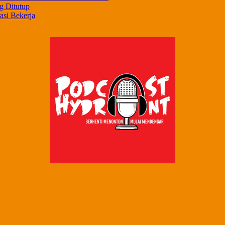
g Ditutup
asi Bekerja