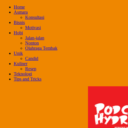
Skip
Home
to
Asmara
content
Konsultasi
Bisnis
Motivasi
Hobi
Jalan-jalan
Nonton
Olahraga Tembak
Unik
Candid
Kuliner
Resep
Teknologi
Tips and Tricks