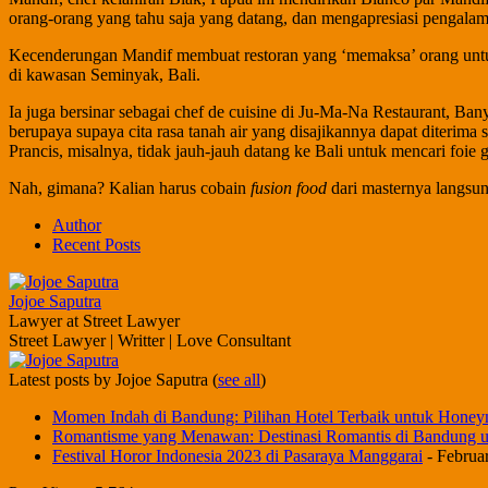
orang-orang yang tahu saja yang datang, dan mengapresiasi pengalam
Kecenderungan Mandif membuat restoran yang ‘memaksa’ orang untuk 
di kawasan Seminyak, Bali.
Ia juga bersinar sebagai chef de cuisine di Ju-Ma-Na Restaurant, B
berupaya supaya cita rasa tanah air yang disajikannya dapat diterima 
Prancis, misalnya, tidak jauh-jauh datang ke Bali untuk mencari foie g
Nah, gimana? Kalian harus cobain
fusion food
dari masternya langsung
Author
Recent Posts
Jojoe Saputra
Lawyer
at
Street Lawyer
Street Lawyer | Writter | Love Consultant
Latest posts by Jojoe Saputra
(
see all
)
Momen Indah di Bandung: Pilihan Hotel Terbaik untuk Hon
Romantisme yang Menawan: Destinasi Romantis di Bandung
Festival Horor Indonesia 2023 di Pasaraya Manggarai
- Februa