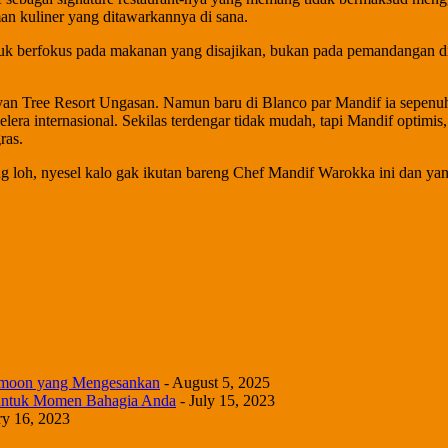
an kuliner yang ditawarkannya di sana.
berfokus pada makanan yang disajikan, bukan pada pemandangan di bal
anyan Tree Resort Ungasan. Namun baru di Blanco par Mandif ia sepen
selera internasional. Sekilas terdengar tidak mudah, tapi Mandif optim
ras.
 loh, nyesel kalo gak ikutan bareng Chef Mandif Warokka ini dan yang te
eymoon yang Mengesankan
- August 5, 2025
 untuk Momen Bahagia Anda
- July 15, 2023
ry 16, 2023