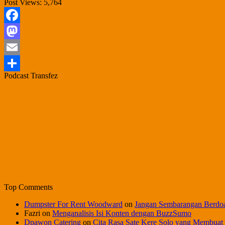
Post Views:
5,764
Facebook
Mastodon
Email
Podcast Transfez
Share
Top Comments
Dumpster For Rent Woodward
on
Jangan Sembarangan Berdo
Fazri
on
Menganalisis Isi Konten dengan BuzzSumo
Dpawon Catering
on
Cita Rasa Sate Kere Solo yang Membuat