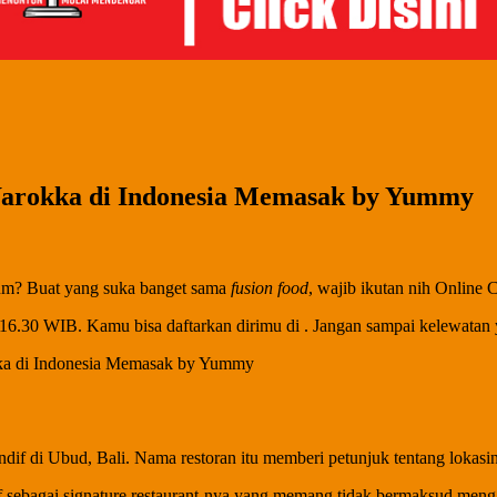
arokka di Indonesia Memasak by Yummy
lum? Buat yang suka banget sama
fusion food
, wajib ikutan nih Online
– 16.30 WIB. Kamu bisa daftarkan dirimu di
. Jangan sampai kelewatan 
ndif di Ubud, Bali. Nama restoran itu memberi petunjuk tentang loka
 sebagai signature restaurant-nya yang memang tidak bermaksud mengga