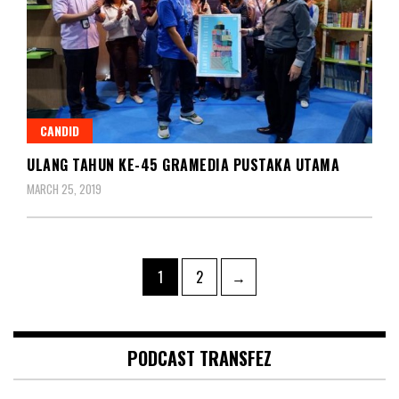
CANDID
ULANG TAHUN KE-45 GRAMEDIA PUSTAKA UTAMA
MARCH 25, 2019
Posts
Page
Page
1
2
→
pagination
PODCAST TRANSFEZ