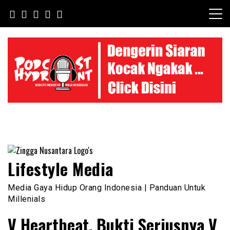
Skip
to
content
Lifestyle Media
Media Gaya Hidup Orang Indonesia | Panduan Untuk
Millenials
V Heartbeat, Bukti Seriusnya V