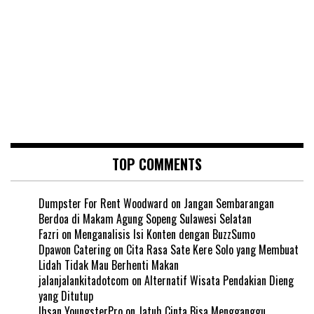
TOP COMMENTS
Dumpster For Rent Woodward
on
Jangan Sembarangan
Berdoa di Makam Agung Sopeng Sulawesi Selatan
Fazri
on
Menganalisis Isi Konten dengan BuzzSumo
Dpawon Catering
on
Cita Rasa Sate Kere Solo yang Membuat
Lidah Tidak Mau Berhenti Makan
jalanjalankitadotcom
on
Alternatif Wisata Pendakian Dieng
yang Ditutup
Ihsan YoungsterPro
on
Jatuh Cinta Bisa Mengganggu