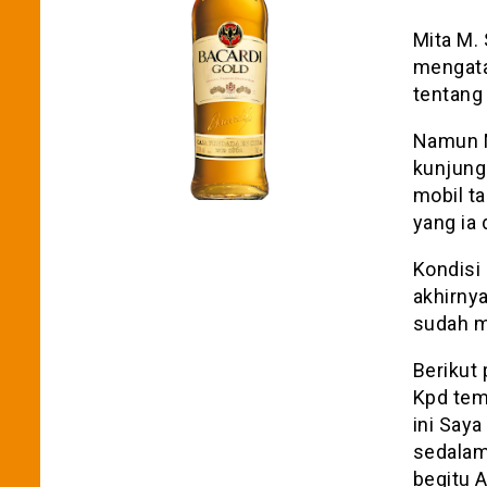
Mita M. 
mengata
tentang
Namun M
kunjung
mobil ta
yang ia 
Kondisi
akhirny
sudah m
Berikut
Kpd tem
ini Say
sedalam
begitu 