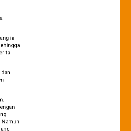
ya
ang ia
sehingga
erita
 dan
en
m.
Dengan
ang
a. Namun
uang