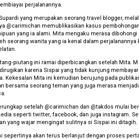
embiayai perjalanannya.
 Supardi yang merupakan seorang travel blogger, melal
nya @carimichan memublikasikan kasus pembohongan
nipuan yang ia alami. Mita mengaku merasa dibohongi 
leh seorang wanita yang ia kenal dalam perjalanannya 
elatan.
ang-piutang ini ramai diperbicangkan setelah Mita. M
dirugikan karena Sispai yang tidak kunjung membayar
a. Kekesalan Mita ini kemudian berujung pada publika
kan bersama seorang teman yang juga merasa menjadi
ca.
 terungkap setelah @carimichan dan @takdos mulai ber
edia seperti twitter, facebook, dan juga instagram. S
n yang wajar mengingat sulitnya si Sispai ini ditagih.
ni sepertinya akan terus berlanjut dengan proses per