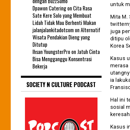
dengan BuzzSumo
untuk m
Dpawon Catering
on
Cita Rasa
Sate Kere Solo yang Membuat
Mita M.
Lidah Tidak Mau Berhenti Makan
twitter
jalanjalankitadotcom
on
Alternatif
juga pe
Wisata Pendakian Dieng yang
ditipu o
Ditutup
Korea S
Ihsan YoungsterPro
on
Jatuh Cinta
Bisa Mengganggu Konsentrasi
Kasus ut
Bekerja
merasa 
utangny
ia laku
SOCIETY N CULTURE PODCAST
Fransis
Hal ini
sosial m
keresaha
Kasus i