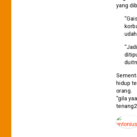
yang di
“Gai
korba
udah
“Jad
ditip
duitn
Sementa
hidup t
orang.
“gila ya
tenang2 