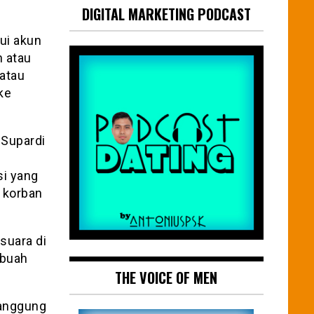
DIGITAL MARKETING PODCAST
ui akun
 atau
atau
ke
 Supardi
si yang
 korban
suara di
ebuah
THE VOICE OF MEN
tanggung