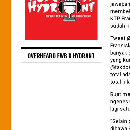
jawaban
membeli
KTP Fra
sudah m
Tweet @
Fransisk
banyak s
OVERHEARD FWB X HYDRANT
yang ku
@takdos
total ad
total nil
Buat me
ngenesn
lagi sat
“Selain 
dibawa k