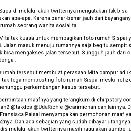
Supardi melalui akun twitternya mengatakan tak bisa
kan apa-apa. Karena benar-benar jauh dari bayangan
 rumah seorang wanita sosialita.
ita tak kuasa untuk membagikan foto rumah Sispai y
i. Jalan masuk menuju rumahnya saja begitu sempit 
k bisa mengakses jalan tersebut. Sungguh jauh dari c
dengar.
 rumah tersebut membuat perasaan Mita campur aduk
a tak tega memposting foto rumah Sispai meski netiz
enunggu perkembangan kasus tersebut.
 permintaan maafnya yang terangkum di chirpstory.co
an2 @takdos @UdaRichie @carimichan dan lainnya. 
a Fransisca Paisal menyampaikan permohonan maaf y
2nya. Dan ada sebagian yang sudah dibayar utangny
Adis melalui akun twitternya masih ragu akan sumber 