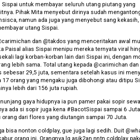
 Sispai untuk membayar seluruh utang piutang yang
tnya. Pihak Mita menyebut dirinya sudah menganton
nsisca, namun ada juga yang menyebut sang kekasih,
embayar utang Sispai.
carimichan dan @takdos yang menceritakan awal mu
a Paisal alias Sispai menipu mereka ternyata viral hi
ekali lagi korban-korban lain dari Sispai ini, dengan 
rang lebih sama. Total utang kepada @carimichan dan
 sebesar 29,5 juta, sementara setelah kasus ini meny
a 17 orang yang mengaku juga dibohongi atau ditipu Si
ainya lebih dari 156 juta rupiah.
nunjang gaya hidupnya ia pun pamer pakai sopir sew
ya ada si sopir juga kena #BacotSispai sampai 6 Juta
u orang dari flores yang diutangin sampai 70 Juta.
ga bisa nonton coldplay, gue juga lagi sedih. Duit @wh
abur orang ini. Orangnya lg asik2an nntn coldplay pak