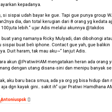
bayarkan kepadanya.
s, si sispai udah bayar ke gue. Tapi gue punya group 
n2nya dia, dan total kerugian dari 8 orang yg kedata a
 100juta lebih.” ujar Adis melalui akunnya @takdos
i buat yang namanya Ricky Mulyadi, dan dibohongi ata
u sispai buat beli iphone. Contact gue yah, gue balikin
ya. Duit haram, tak mau aku~” lanjut Adis.
ra akun @PratiwiHAM mengatakan heran ada orang y
enang dengan utang disana-sini dan menipu banyak se
aak, aku baru baca smua, ada ya org yg bisa hidup dan
aja dgn kayak gini.. sakit ih” ujar Pratiwi Hamdhana A
Antoniuspsk