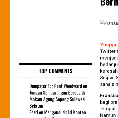
Berh
Zingga 
Twitter
menjadi
berlanj
TOP COMMENTS
keresah
Sispai.
sana sin
Dumpster For Rent Woodward
on
Jangan Sembarangan Berdoa di
Fransis
Makam Agung Sopeng Sulawesi
bagi or
Selatan
tempat- 
Fazri
on
Menganalisis Isi Konten
Namun s