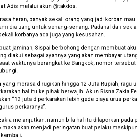
hat Adis melalui akun @takdos.
rasa heran, banyak sekali orang yang jadi korban mau
mi dia uang untuk senang-senang. Padahal dari seki
sekali korbanya ada juga yang kesusahan.
buat jaminan, Sispai berbohong dengan membuat ak
ang diakui sebagai ayahnya yang akan membayar utan
aat waktunya berangkat ke Bangkok, nomor tersebut 
ubungi.
n yang merasa dirugikan hingga 12 Juta Rupiah, ragu 
arakan hal itu ke pihak berwajib. Akun Risna Zakia Fe
an “12 juta diperkarakan lebih gede biaya urus perka
gurus perkaranya”.
kia melanjutkan, namun bila hal itu dilaporkan pada 
b maka akan menjadi peringatan buat pelaku meskipu
 kembali.