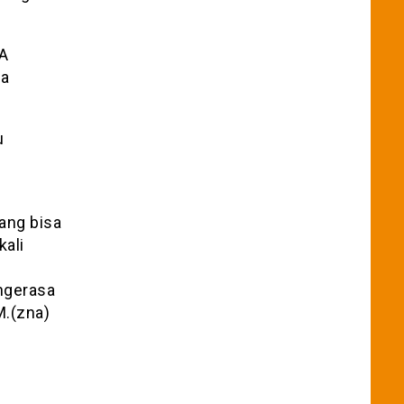
WA
ja
u
ang bisa
kali
 ngerasa
M.(zna)