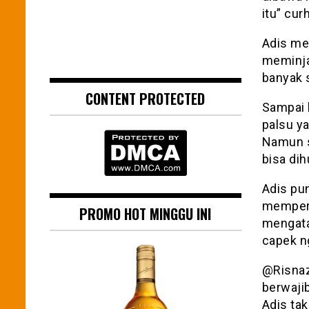
itu” cur
Adis me
meminja
banyak 
CONTENT PROTECTED
Sampai 
palsu y
Namun s
bisa dih
Adis pu
memperk
PROMO HOT MINGGU INI
mengatak
capek n
@Risnaza
berwaji
Adis tak