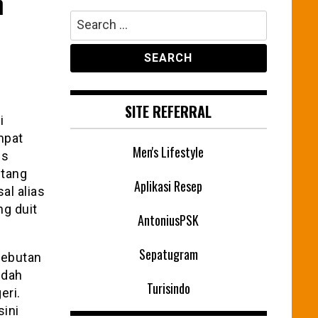
h
Search
for:
SITE REFERRAL
i
mpat
Men's Lifestyle
us
ntang
Aplikasi Resep
al alias
ng duit
AntoniusPSK
Sepatugram
sebutan
ndah
Turisindo
eri.
ini