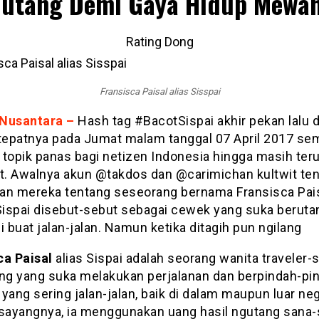
utang Demi Gaya Hidup Mewa
Rating Dong
Fransisca Paisal alias Sisspai
Nusantara –
Hash tag #BacotSispai akhir pekan lalu d
 tepatnya pada Jumat malam tanggal 07 April 2017 se
 topik panas bagi netizen Indonesia hingga masih ter
ut. Awalnya akun @takdos dan @carimichan kultwit te
an mereka tentang seseorang bernama Fransisca Pais
 Sispai disebut-sebut sebagai cewek yang suka beruta
i buat jalan-jalan. Namun ketika ditagih pun ngilang
ca Paisal
alias Sispai adalah seorang wanita traveler-
ang yang suka melakukan perjalanan dan berpindah-pi
yang sering jalan-jalan, baik di dalam maupun luar neg
ayangnya, ia menggunakan uang hasil ngutang sana-s