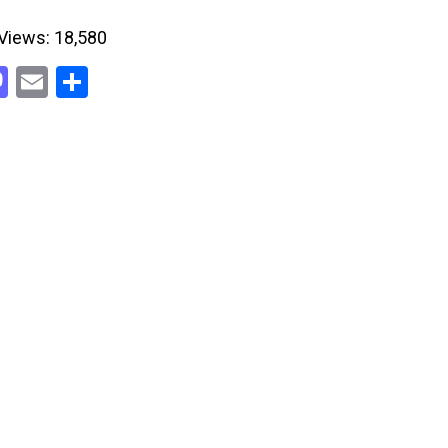
Views:
18,580
acebook
Mastodon
Email
Share