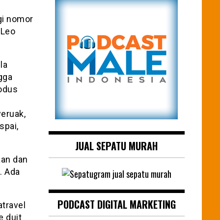
gi nomor
 Leo
la
ngga
modus
eruak,
spai,
JUAL SEPATU MURAH
aan dan
. Ada
PODCAST DIGITAL MARKETING
atravel
e duit