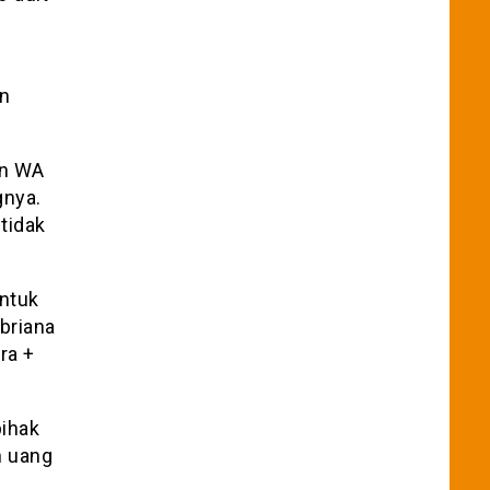
an
un WA
gnya.
tidak
untuk
briana
ra +
pihak
n uang