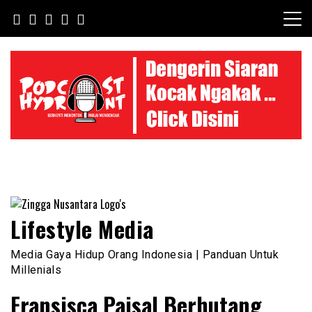
Skip
to
content
Lifestyle Media
Media Gaya Hidup Orang Indonesia | Panduan Untuk
Millenials
Fransisca Paisal Berhutang