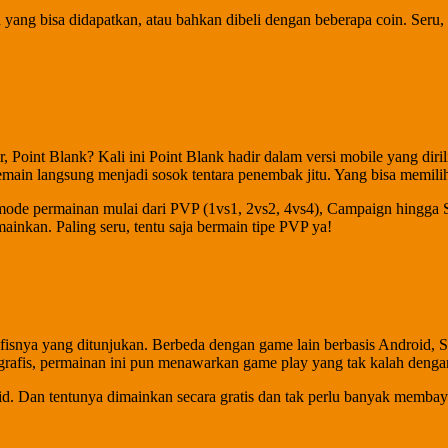
skin yang bisa didapatkan, atau bahkan dibeli dengan beberapa coin. Ser
r, Point Blank? Kali ini Point Blank hadir dalam versi mobile yang di
main langsung menjadi sosok tentara penembak jitu. Yang bisa memilih 
mode permainan mulai dari PVP (1vs1, 2vs2, 4vs4), Campaign hingga S
ainkan. Paling seru, tentu saja bermain tipe PVP ya!
fisnya yang ditunjukan. Berbeda dengan game lain berbasis Android,
rafis, permainan ini pun menawarkan game play yang tak kalah dengan 
. Dan tentunya dimainkan secara gratis dan tak perlu banyak membayar b