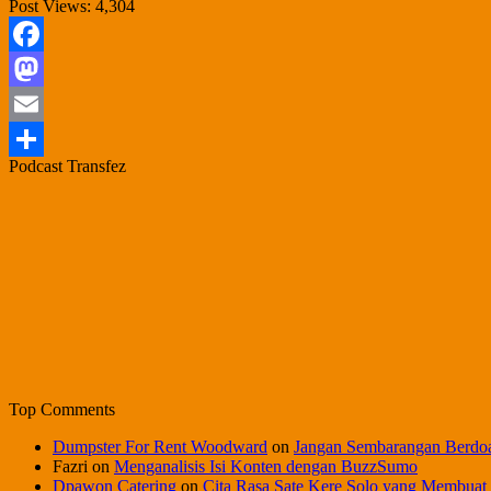
Post Views:
4,304
Facebook
Mastodon
Email
Podcast Transfez
Share
Top Comments
Dumpster For Rent Woodward
on
Jangan Sembarangan Berdo
Fazri
on
Menganalisis Isi Konten dengan BuzzSumo
Dpawon Catering
on
Cita Rasa Sate Kere Solo yang Membuat