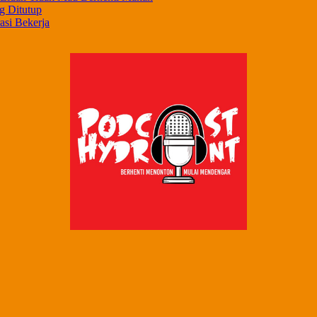
g Ditutup
asi Bekerja