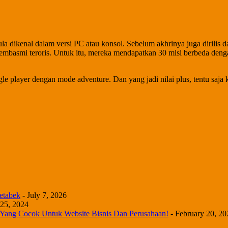
dikenal dalam versi PC atau konsol. Sebelum akhrinya juga dirilis da
asmi teroris. Untuk itu, mereka mendapatkan 30 misi berbeda dengan 
gle player dengan mode adventure. Dan yang jadi nilai plus, tentu saj
etabek
- July 7, 2026
 25, 2024
 Yang Cocok Untuk Website Bisnis Dan Perusahaan!
- February 20, 20