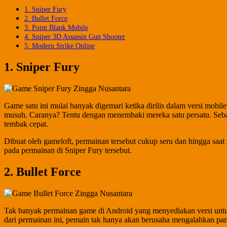
1. Sniper Fury
2. Bullet Force
3. Point Blank Mobile
4. Sniper 3D Assassin Gun Shooter
5. Modern Strike Online
1. Sniper Fury
Game satu ini mulai banyak digemari ketika dirilis dalam versi mobi
musuh. Caranya? Tentu dengan menembaki mereka satu persatu. Sebag
tembak cepat.
Dibuat oleh gameloft, permainan tersebut cukup seru dan hingga saat i
pada permainan di Sniper Fury tersebut.
2. Bullet Force
Tak banyak permainan game di Android yang menyediakan versi untuk b
dari permainan ini, pemain tak hanya akan berusaha mengalahkan pa