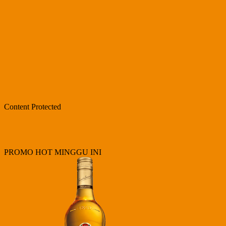
Content Protected
PROMO HOT MINGGU INI