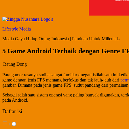
Lifestyle Media
Media Gaya Hidup Orang Indonesia | Panduan Untuk Millenials
5 Game Android Terbaik dengan Genre F
Rating Dong
Para gamer rasanya sudha sangat familiar dnegan istilah satu ini ke
game dengan jenis FPS memang berfokus dan tak jauh-jauh dari
perm
gambar. Dimana pada jenis game FPS, sudut pandang dari permainana
Sebagai salah satu sistem operasi yang paling banyak digunakan, ter
pada Android.
Daftar isi