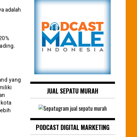
 20%
ading.
rand yang
iliki
JUAL SEPATU MURAH
an
 kota
lebih
PODCAST DIGITAL MARKETING