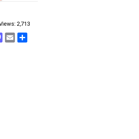
Views:
2,713
acebook
Mastodon
Email
Share