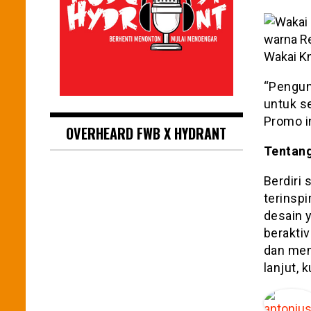
Wakai Kn
“Pengun
untuk se
Promo in
OVERHEARD FWB X HYDRANT
Tentan
Berdiri 
terinspi
desain 
beraktiv
dan memi
lanjut, 