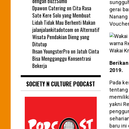
dengan BuzzSumo
sungguh
Dpawon Catering
on
Cita Rasa
gerai ba
Sate Kere Solo yang Membuat
Nanang S
Lidah Tidak Mau Berhenti Makan
Voucher
jalanjalankitadotcom
on
Alternatif
Wisata Pendakian Dieng yang
Ditutup
Ihsan YoungsterPro
on
Jatuh Cinta
Wakai Kn
Bisa Mengganggu Konsentrasi
Berikan
Bekerja
2019.
SOCIETY N CULTURE PODCAST
Pada ke
tentang 
memilik
yakni Re
penggun
seharia
baru in