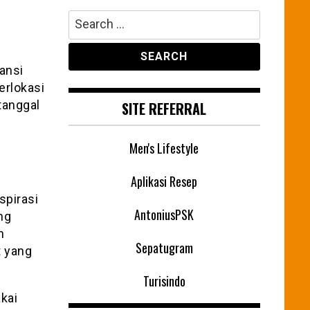
Search
for:
ansi
erlokasi
 tanggal
SITE REFERRAL
Men's Lifestyle
Aplikasi Resep
spirasi
AntoniusPSK
ang
n
Sepatugram
t yang
Turisindo
kai