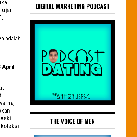
uka
DIGITAL MARKETING PODCAST
 ujar
ft
 April
it
t
warna,
apkan
meski
THE VOICE OF MEN
 koleksi