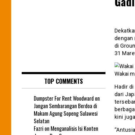
Gad
Dekatka
dengan 
di Groun
31 Mare
Wakai me
TOP COMMENTS
Hadir di
dari Jap
Dumpster For Rent Woodward
on
terseba
Jangan Sembarangan Berdoa di
berbaga
Makam Agung Sopeng Sulawesi
kini jug
Selatan
Fazri
on
Menganalisis Isi Konten
“Antusi