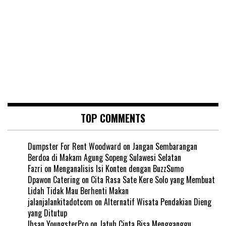
TOP COMMENTS
Dumpster For Rent Woodward
on
Jangan Sembarangan
Berdoa di Makam Agung Sopeng Sulawesi Selatan
Fazri
on
Menganalisis Isi Konten dengan BuzzSumo
Dpawon Catering
on
Cita Rasa Sate Kere Solo yang Membuat
Lidah Tidak Mau Berhenti Makan
jalanjalankitadotcom
on
Alternatif Wisata Pendakian Dieng
yang Ditutup
Ihsan YoungsterPro
on
Jatuh Cinta Bisa Mengganggu