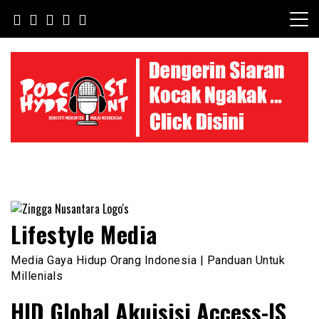
Skip
to
content
Lifestyle Media
Media Gaya Hidup Orang Indonesia | Panduan Untuk
Millenials
HID Global Akuisisi Access-IS