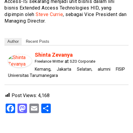
Access-IS sekarang menjadi unit bisnis dalam lini
bisnis Extended Access Technologies HID, yang
dipimpin oleh
Steve Currie
, sebagai Vice President dan
Managing Director.
Author
Recent Posts
Shinta Zevanya
at
Freelance Writter
SZO Corporate
Kemang, Jakarta Selatan, alumni FISIP
Universitas Tarumanegara
Post Views:
4,168
Facebook
Mastodon
Email
Share