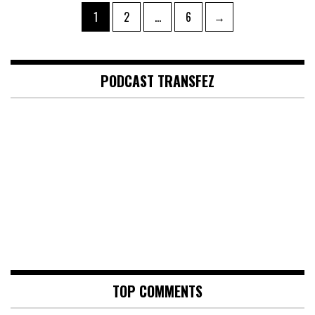
Posts
Page
Page
Page
1
2
…
6
→
pagination
PODCAST TRANSFEZ
TOP COMMENTS