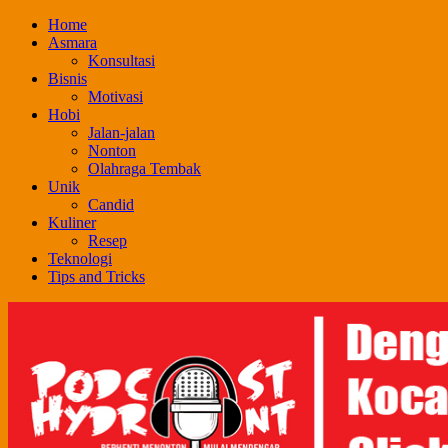
Skip
Home
to
Asmara
content
Konsultasi
Bisnis
Motivasi
Hobi
Jalan-jalan
Nonton
Olahraga Tembak
Unik
Candid
Kuliner
Resep
Teknologi
Tips and Tricks