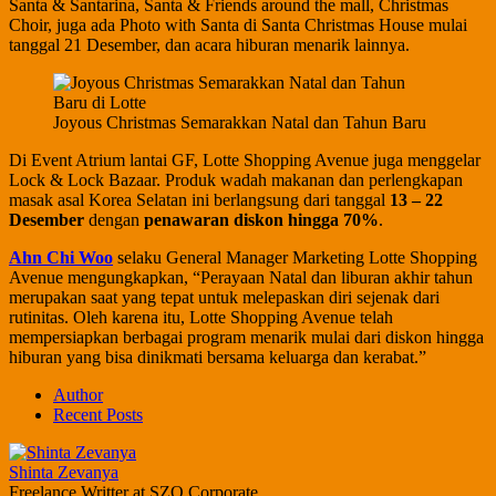
Santa & Santarina, Santa & Friends around the mall, Christmas
Choir, juga ada Photo with Santa di Santa Christmas House mulai
tanggal 21 Desember, dan acara hiburan menarik lainnya.
Joyous Christmas Semarakkan Natal dan Tahun Baru
Di Event Atrium lantai GF, Lotte Shopping Avenue juga menggelar
Lock & Lock Bazaar. Produk wadah makanan dan perlengkapan
masak asal Korea Selatan ini berlangsung dari tanggal
13 – 22
Desember
dengan
penawaran diskon hingga 70%
.
Ahn Chi Woo
selaku General Manager Marketing Lotte Shopping
Avenue mengungkapkan, “Perayaan Natal dan liburan akhir tahun
merupakan saat yang tepat untuk melepaskan diri sejenak dari
rutinitas. Oleh karena itu, Lotte Shopping Avenue telah
mempersiapkan berbagai program menarik mulai dari diskon hingga
hiburan yang bisa dinikmati bersama keluarga dan kerabat.”
Author
Recent Posts
Shinta Zevanya
Freelance Writter
at
SZO Corporate