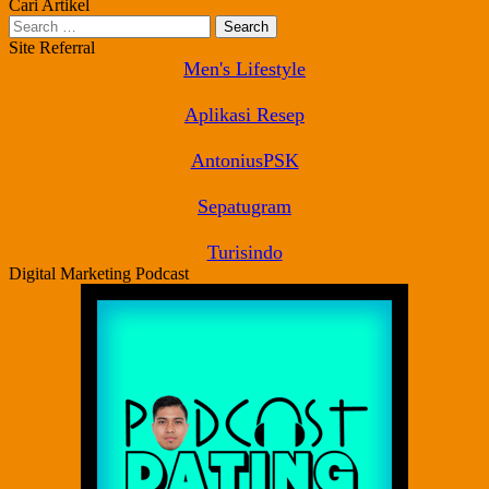
Cari Artikel
Search
for:
Site Referral
Men's Lifestyle
Aplikasi Resep
AntoniusPSK
Sepatugram
Turisindo
Digital Marketing Podcast