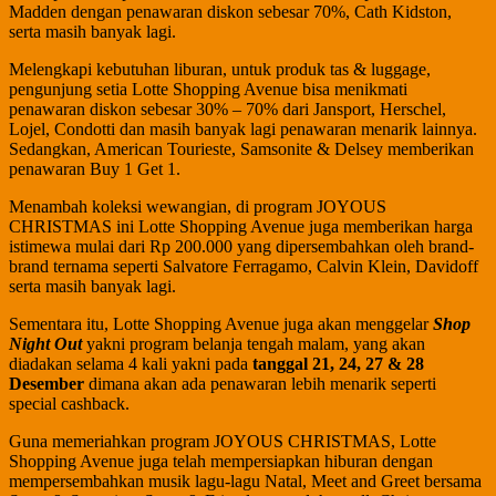
Madden dengan penawaran diskon sebesar 70%, Cath Kidston,
serta masih banyak lagi.
Melengkapi kebutuhan liburan, untuk produk tas & luggage,
pengunjung setia Lotte Shopping Avenue bisa menikmati
penawaran diskon sebesar 30% – 70% dari Jansport, Herschel,
Lojel, Condotti dan masih banyak lagi penawaran menarik lainnya.
Sedangkan, American Tourieste, Samsonite & Delsey memberikan
penawaran Buy 1 Get 1.
Menambah koleksi wewangian, di program JOYOUS
CHRISTMAS ini Lotte Shopping Avenue juga memberikan harga
istimewa mulai dari Rp 200.000 yang dipersembahkan oleh brand-
brand ternama seperti Salvatore Ferragamo, Calvin Klein, Davidoff
serta masih banyak lagi.
Sementara itu, Lotte Shopping Avenue juga akan menggelar
Shop
Night Out
yakni program belanja tengah malam, yang akan
diadakan selama 4 kali yakni pada
tanggal 21, 24, 27 & 28
Desember
dimana akan ada penawaran lebih menarik seperti
special cashback.
Guna memeriahkan program JOYOUS CHRISTMAS, Lotte
Shopping Avenue juga telah mempersiapkan hiburan dengan
mempersembahkan musik lagu-lagu Natal, Meet and Greet bersama