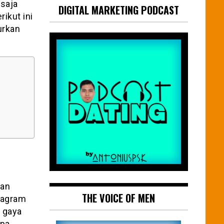
saja
DIGITAL MARKETING PODCAST
ikut ini
urkan
gan
THE VOICE OF MEN
tagram
n gaya
upa