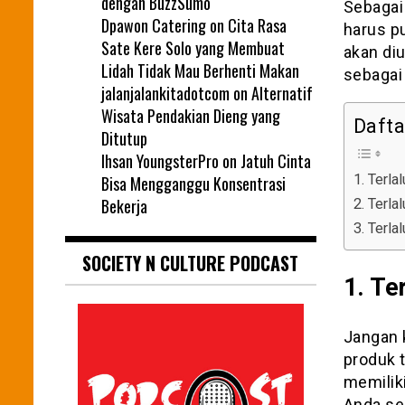
dengan BuzzSumo
Sebagai
Dpawon Catering
on
Cita Rasa
harus pu
Sate Kere Solo yang Membuat
akan diu
Lidah Tidak Mau Berhenti Makan
sebagai
jalanjalankitadotcom
on
Alternatif
Wisata Pendakian Dieng yang
Daftar
Ditutup
Ihsan YoungsterPro
on
Jatuh Cinta
1. Terla
Bisa Mengganggu Konsentrasi
Bekerja
2. Terl
3. Terla
SOCIETY N CULTURE PODCAST
1. Te
Jangan 
produk 
memiliki
Anda se