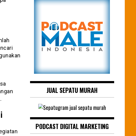
nlah
ncari
igunakan
isa
JUAL SEPATU MURAH
angan
.
i
PODCAST DIGITAL MARKETING
egiatan