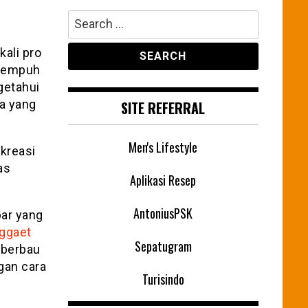
Search
for:
kali pro
itempuh
getahui
a yang
SITE REFERRAL
Men's Lifestyle
kreasi
as
Aplikasi Resep
AntoniusPSK
bar yang
ggaet
Sepatugram
 berbau
gan cara
Turisindo