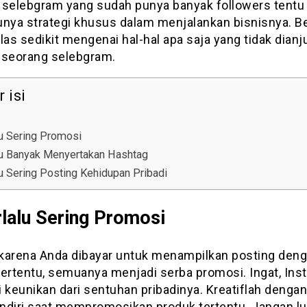
 selebgram yang sudah punya banyak followers tentu 
nya strategi khusus dalam menjalankan bisnisnya. Ber
las sedikit mengenai hal-hal apa saja yang tidak dianj
 seorang selebgram.
 isi
lu Sering Promosi
alu Banyak Menyertakan Hashtag
lu Sering Posting Kehidupan Pribadi
rlalu Sering Promosi
karena Anda dibayar untuk menampilkan posting den
tertentu, semuanya menjadi serba promosi. Ingat, Ins
 keunikan dari sentuhan pribadinya. Kreatiflah denga
ndiri saat mempromosikan produk tertentu. Jangan l