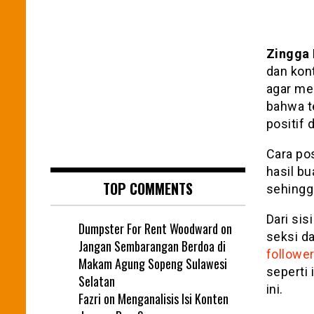
Zingga 
dan kon
agar me
bahwa t
positif
Cara po
hasil bu
TOP COMMENTS
sehingga
Dari si
Dumpster For Rent Woodward
on
seksi d
Jangan Sembarangan Berdoa di
followe
Makam Agung Sopeng Sulawesi
seperti
Selatan
ini.
Fazri
on
Menganalisis Isi Konten