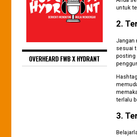
untuk t
2. Te
Jangan 
sesuai 
posting
OVERHEARD FWB X HYDRANT
penggun
Hashtag 
memudah
memakai
terlalu
3. Te
Belajar