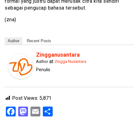
formal yang justru dapat merusak citra kita sendiri
sebagai pengucap bahasa tersebut.
(zna)
Author
Recent Posts
Zingganusantara
at
Author
Zingga Nusantara
Penulis
Post Views:
5,871
Facebook
Mastodon
Email
Share