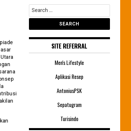
Search
for:
mpiade
SITE REFERRAL
dasar
 Utara
Men's Lifestyle
ngan
sarana
Aplikasi Resep
onsep
da
AntoniusPSK
tribusi
akilan
Sepatugram
Turisindo