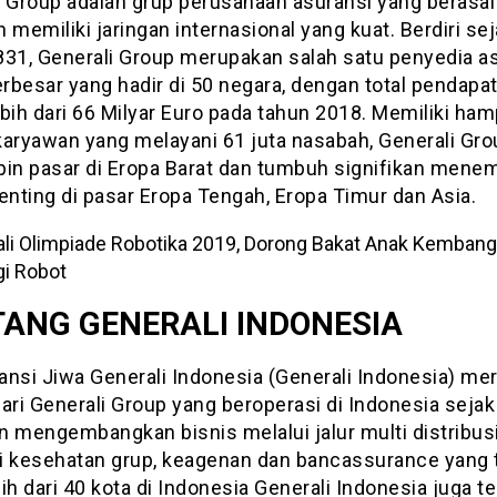
i Group adalah grup perusahaan asuransi yang berasal 
an memiliki jaringan internasional yang kuat. Berdiri se
831, Generali Group merupakan salah satu penyedia a
erbesar yang hadir di 50 negara, dengan total pendapa
bih dari 66 Milyar Euro pada tahun 2018. Memiliki ham
karyawan yang melayani 61 juta nasabah, Generali Gro
n pasar di Eropa Barat dan tumbuh signifikan menem
enting di pasar Eropa Tengah, Eropa Timur dan Asia.
ANG GENERALI INDONESIA
ansi Jiwa Generali Indonesia (Generali Indonesia) me
ari Generali Group yang beroperasi di Indonesia sejak
 mengembangkan bisnis melalui jalur multi distribusi
i kesehatan grup, keagenan dan bancassurance yang 
ih dari 40 kota di Indonesia Generali Indonesia juga te