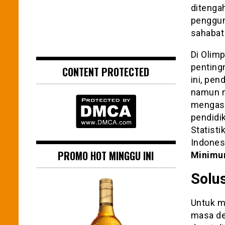
ditenga
penggun
sahabat
Di Olim
penting
CONTENT PROTECTED
ini, pen
namun m
mengasa
pendidi
Statisti
Indonesi
PROMO HOT MINGGU INI
Minimu
Solu
Untuk me
masa dep