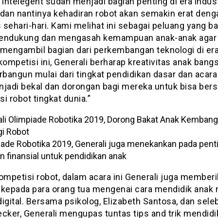
al intelegent sudah menjadi bagian penting di era indust
, dan nantinya kehadiran robot akan semakin erat deng
s sehari-hari. Kami melihat ini sebagai peluang yang b
endukung dan mengasah kemampuan anak-anak agar
engambil bagian dari perkembangan teknologi di era 
kompetisi ini, Generali berharap kreativitas anak ban
rbangun mulai dari tingkat pendidikan dasar dan acara 
njadi bekal dan dorongan bagi mereka untuk bisa bers
i robot tingkat dunia.”
iade Robotika 2019, Generali juga menekankan pada pent
n finansial untuk pendidikan anak
ompetisi robot, dalam acara ini Generali juga member
 kepada para orang tua mengenai cara mendidik anak 
igital. Bersama psikolog, Elizabeth Santosa, dan selebr
ecker, Generali mengupas tuntas tips and trik mendidi