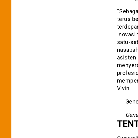
“Sebaga
terus b
terdepa
Inovasi
satu-sa
nasabah
asisten
menyera
profesi
mempers
Vivin.
Gener
Gener
TEN