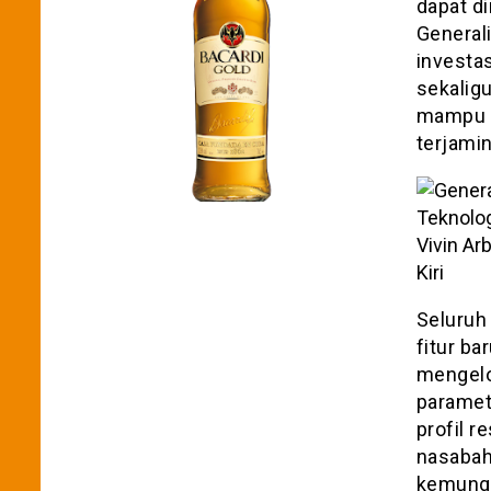
dapat d
General
investa
sekalig
mampu m
terjamin
Vivin Ar
Kiri
Seluruh 
fitur ba
mengelo
paramet
profil r
nasabah
kemungk