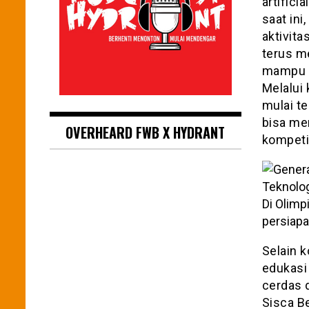
artifici
saat ini
aktivita
terus m
mampu m
Melalui 
mulai te
bisa me
OVERHEARD FWB X HYDRANT
kompetis
Di Olimp
persiapa
Selain k
edukasi
cerdas d
Sisca B