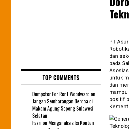
Dor
Tekn
PT Asur
Robotika
dan seko
pada Sa
Asosias
TOP COMMENTS
untuk m
dan me
mampu m
Dumpster For Rent Woodward
on
positif 
Jangan Sembarangan Berdoa di
Kementr
Makam Agung Sopeng Sulawesi
Selatan
Fazri
on
Menganalisis Isi Konten