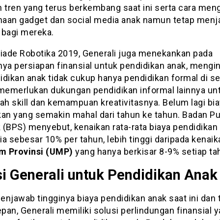
h tren yang terus berkembang saat ini serta cara men
aan gadget dan social media anak namun tetap menj
 bagi mereka.
piade Robotika 2019, Generali juga menekankan pada
nya persiapan finansial untuk pendidikan anak, mengin
didikan anak tidak cukup hanya pendidikan formal di s
emerlukan dukungan pendidikan informal lainnya un
h skill dan kemampuan kreativitasnya. Belum lagi bi
kan yang semakin mahal dari tahun ke tahun. Badan P
k (BPS) menyebut, kenaikan rata-rata biaya pendidikan 
a sebesar 10% per tahun, lebih tinggi daripada kenai
m Provinsi (UMP)
yang hanya berkisar 8-9% setiap ta
si Generali untuk Pendidikan Anak
njawab tingginya biaya pendidikan anak saat ini dan 
an, Generali memiliki solusi perlindungan finansial 