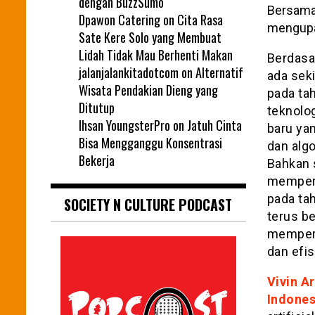
dengan BuzzSumo
Bersama 
Dpawon Catering
on
Cita Rasa
mengupas
Sate Kere Solo yang Membuat
Lidah Tidak Mau Berhenti Makan
Berdasa
jalanjalankitadotcom
on
Alternatif
ada seki
Wisata Pendakian Dieng yang
pada ta
Ditutup
teknolog
Ihsan YoungsterPro
on
Jatuh Cinta
baru ya
Bisa Mengganggu Konsentrasi
dan algo
Bekerja
Bahkan 
memperk
pada ta
SOCIETY N CULTURE PODCAST
terus b
memperm
dan efis
Vivin A
Indones