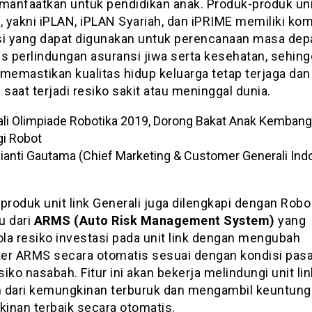
imanfaatkan untuk pendidikan anak. Produk-produk unit
i, yakni iPLAN, iPLAN Syariah, dan iPRIME memiliki k
si yang dapat digunakan untuk perencanaan masa dep
us perlindungan asuransi jiwa serta kesehatan, sehin
emastikan kualitas hidup keluarga tetap terjaga dan
 saat terjadi resiko sakit atau meninggal dunia.
bianti Gautama (Chief Marketing & Customer Generali Ind
produk unit link Generali juga dilengkapi dengan Rob
ru dari
ARMS (Auto Risk Management System)
yang
la resiko investasi pada unit link dengan mengubah
er ARMS secara otomatis sesuai dengan kondisi pasa
esiko nasabah. Fitur ini akan bekerja melindungi unit lin
 dari kemungkinan terburuk dan mengambil keuntunga
inan terbaik secara otomatis.