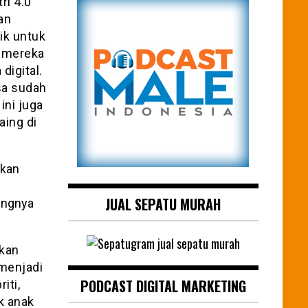
ri 4.0
an
aik untuk
 mereka
digital.
gsa sudah
ini juga
aing di
JUAL SEPATU MURAH
ingnya
ikan
menjadi
PODCAST DIGITAL MARKETING
iti,
k anak