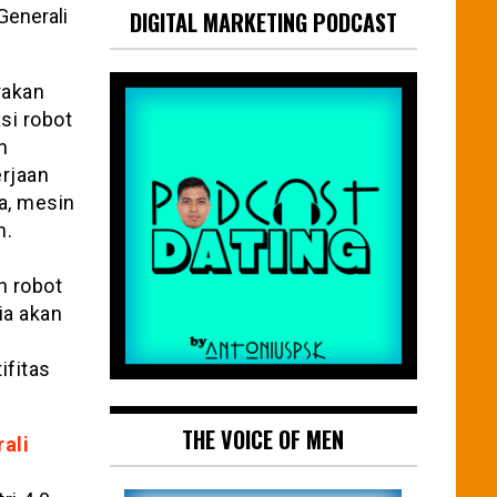
Generali
DIGITAL MARKETING PODCAST
akan
si robot
n
erjaan
a, mesin
n.
h robot
ia akan
ifitas
THE VOICE OF MEN
ali