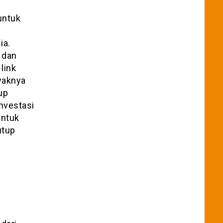
untuk
ia.
 dan
link
yaknya
up
nvestasi
untuk
utup