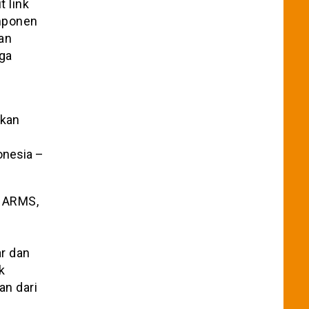
 link
omponen
an
gga
onesia –
o ARMS,
r dan
k
n dari