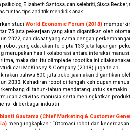
psikolog, Elizabeth Santosa, dan selebriti, Sisca Becker, 
 tuntas tips and trik mendidik anak
rkan studi
World Economic Forum (2018)
memperkir
tar 75 juta pekerjaan yang akan digantikan oleh otoma
hun 2022, dan disaat yang sama dengan perkembanga
i robot yang ada, akan tercipta 133 juta lapangan pek
ng merupakan hasil kolaborasi antara interaksi manusi
ritma, maka dari itu olimpiade robotika ini dilaksanaka
studi dari McKinsey & Company (2018) juga telah
irakan bahwa 800 juta pekerjaan akan digantikan ole
hun 2030. Kehadiran robot di tengah kehidupan manus
erkembang di tahun-tahun mendatang untuk semakin
udah aktivitas manusia serta meningkatkan produkt
iensi di berbagai industri.
rbianti Gautama (Chief Marketing & Customer Gener
ia)
mengungkapkan : “Otomasi robot dan kecerdasan