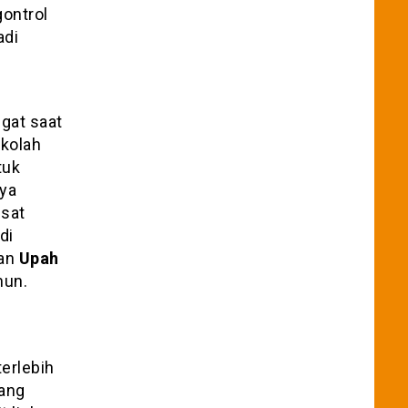
gontrol
adi
gat saat
ekolah
tuk
aya
usat
di
kan
Upah
hun.
terlebih
yang