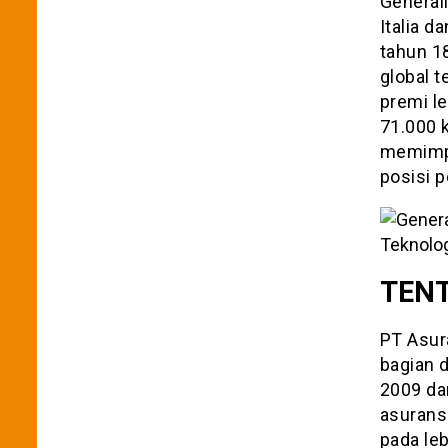
General
Italia d
tahun 1
global t
premi le
71.000 
memimpi
posisi p
TENT
PT Asur
bagian d
2009 dan
asurans
pada leb