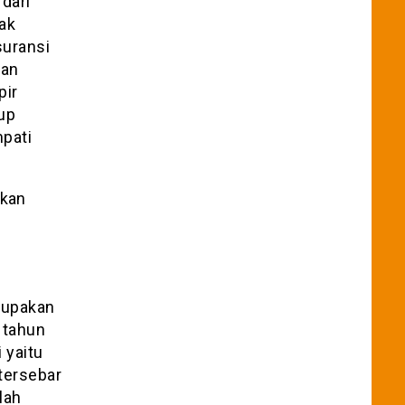
dari
jak
suransi
tan
pir
up
pati
rupakan
 tahun
 yaitu
tersebar
lah