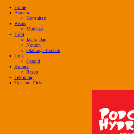
Skip
Home
to
Asmara
content
Konsultasi
Bisnis
Motivasi
Hobi
Jalan-jalan
Nonton
Olahraga Tembak
Unik
Candid
Kuliner
Resep
Teknologi
Tips and Tricks