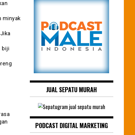
kan
n minyak
 Jika
biji
oreng
JUAL SEPATU MURAH
rasa
gan
PODCAST DIGITAL MARKETING