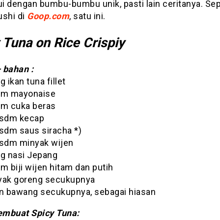
i dengan bumbu-bumbu unik, pasti lain ceritanya. Sep
ushi di
Goop.com
, satu ini.
 Tuna on Rice Crispiy
 bahan :
 ikan tuna fillet
dm mayonaise
m cuka beras
 sdm kecap
sdm saus siracha *)
sdm minyak wijen
g nasi Jepang
 biji wijen hitam dan putih
ak goreng secukupnya
n bawang secukupnya, sebagai hiasan
mbuat Spicy Tuna: