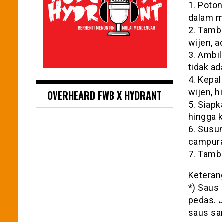
1. Poto
dalam m
2. Tamb
wijen, 
3. Ambi
tidak ad
4. Kepal
wijen, 
OVERHEARD FWB X HYDRANT
5. Siapk
hingga k
6. Susun
campuran
7. Tamba
Keteran
*) Saus 
pedas. 
saus sa