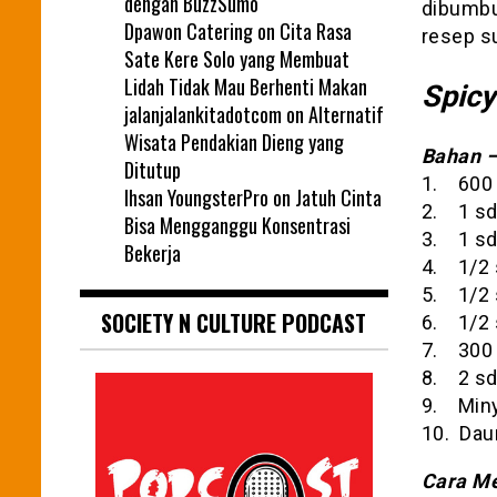
dengan BuzzSumo
dibumbu
Dpawon Catering
on
Cita Rasa
resep s
Sate Kere Solo yang Membuat
Lidah Tidak Mau Berhenti Makan
Spicy
jalanjalankitadotcom
on
Alternatif
Wisata Pendakian Dieng yang
Bahan –
Ditutup
1. 600 g
Ihsan YoungsterPro
on
Jatuh Cinta
2. 1 s
Bisa Mengganggu Konsentrasi
3. 1 sd
Bekerja
4. 1/2
5. 1/2 
SOCIETY N CULTURE PODCAST
6. 1/2 
7. 300 
8. 2 sdm
9. Miny
10. Dau
Cara Me