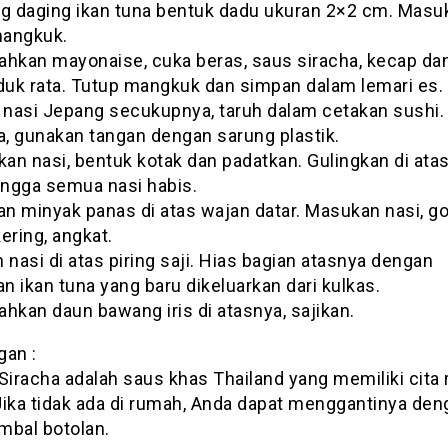
ng daging ikan tuna bentuk dadu ukuran 2×2 cm. Masu
angkuk.
ahkan mayonaise, cuka beras, saus siracha, kecap da
aduk rata. Tutup mangkuk dan simpan dalam lemari es.
l nasi Jepang secukupnya, taruh dalam cetakan sushi.
a, gunakan tangan dengan sarung plastik.
kan nasi, bentuk kotak dan padatkan. Gulingkan di atas 
hingga semua nasi habis.
an minyak panas di atas wajan datar. Masukan nasi, g
ering, angkat.
 nasi di atas piring saji. Hias bagian atasnya dengan
 ikan tuna yang baru dikeluarkan dari kulkas.
hkan daun bawang iris di atasnya, sajikan.
gan :
Siracha adalah saus khas Thailand yang memiliki cita 
Jika tidak ada di rumah, Anda dapat menggantinya den
mbal botolan.