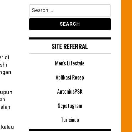
Search
for:
SITE REFERRAL
r di
Men's Lifestyle
shi
engan
Aplikasi Resep
AntoniusPSK
aupun
kan
Sepatugram
dalah
Turisindo
 kalau