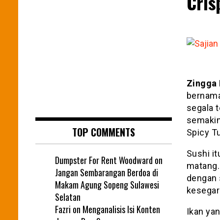
Cris
Zingga 
bernama
segala 
semakin
TOP COMMENTS
Spicy T
Sushi i
Dumpster For Rent Woodward
on
matang.
Jangan Sembarangan Berdoa di
dengan 
Makam Agung Sopeng Sulawesi
kesegar
Selatan
Fazri
on
Menganalisis Isi Konten
Ikan ya