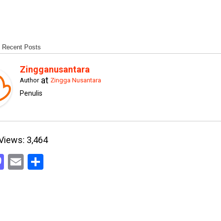
Recent Posts
Zingganusantara
at
Author
Zingga Nusantara
Penulis
Views:
3,464
acebook
Mastodon
Email
Share