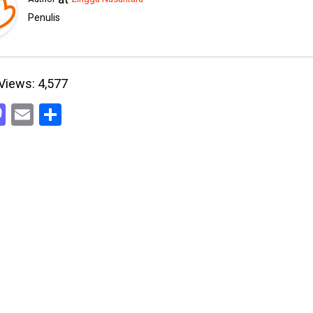
Penulis
Views:
4,577
acebook
Mastodon
Email
Share