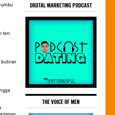
DIGITAL MARKETING PODCAST
 bumbu
 teri
 butiran
ingga
THE VOICE OF MEN
a
antapan