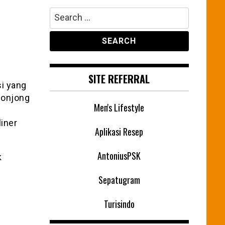
Search
for:
SITE REFERRAL
i yang
 lonjong
Men's Lifestyle
liner
Aplikasi Resep
AntoniusPSK
k
Sepatugram
Turisindo