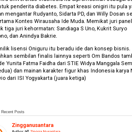
tuk penderita diabetes. Empat kreasi onigiri itu pula 
n mengantar Rudyanto, Sidarta PD, dan Willy Dosan s
ertama Kontes Wirausaha Ide Muda. Memikat juri panel
 tiga juri kehormatan: Sandiaga S Uno, Kukrit Suryo
no, dan Anindya Bakrie.
ilik lisensi Oniguru itu beradu ide dan konsep bisnis.
hkan sembilan finalis lainnya seperti Om Bandos tam
 ide Yunita Fatma Faidha dari STIE Widya Manggala Se
edua) dan mainan karakter figur khas Indonesia karya
o dari ISI Yogyakarta (juara ketiga)
Recent Posts
Zingganusantara
at
Author
Zingga Nusantara