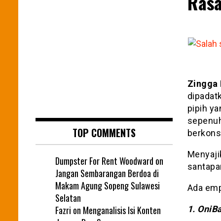
Rasa
Zingga 
dipadatk
pipih ya
sepenuhn
TOP COMMENTS
berkons
Menyaji
Dumpster For Rent Woodward
on
santapa
Jangan Sembarangan Berdoa di
Makam Agung Sopeng Sulawesi
Ada empa
Selatan
Fazri
on
Menganalisis Isi Konten
1. OniBa