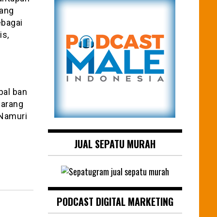
yang
ebagai
is,
bal ban
marang
 Namuri
JUAL SEPATU MURAH
PODCAST DIGITAL MARKETING