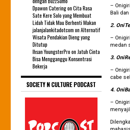
dengan BuzzSumo
– Onigi
Dpawon Catering
on
Cita Rasa
Bali dan
Sate Kere Solo yang Membuat
Lidah Tidak Mau Berhenti Makan
2. OniTe
jalanjalankitadotcom
on
Alternatif
Wisata Pendakian Dieng yang
– Onigir
Ditutup
medan s
Ihsan YoungsterPro
on
Jatuh Cinta
3. OniR
Bisa Mengganggu Konsentrasi
Bekerja
– Onigir
cabe se
SOCIETY N CULTURE PODCAST
4. OniB
– Onigir
menyaji
Dilengka
mahasis