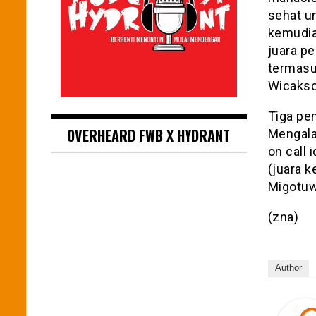
sehat un
kemudia
juara p
termasuk
Wicakso
Tiga pem
OVERHEARD FWB X HYDRANT
Mengala
on call
(juara k
Migotuwi
(zna)
Author