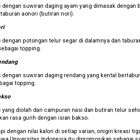
ri dengan suwiran daging ayam yang dimasak dengan
 taburan aonori (butiran nori).
ri
i dengan potongan telur segar di dalamnya dan taburan
ebagai topping.
endang
i dengan suwiran daging rendang yang kental bertabur
bagai topping.
akso
i yang diolah dari campuran nasi dan butiran telur seh
kan rasa gurih dengan isian bakso.
pi dengan nilai kalori di setiap varian, onigiri kreasi tig
wa Universitas Indonesia itu dipromosikan sebagai s