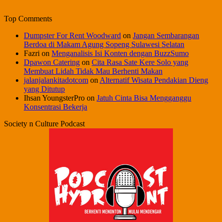
Top Comments
Dumpster For Rent Woodward
on
Jangan Sembarangan
Berdoa di Makam Agung Sopeng Sulawesi Selatan
Fazri
on
Menganalisis Isi Konten dengan BuzzSumo
Dpawon Catering
on
Cita Rasa Sate Kere Solo yang
Membuat Lidah Tidak Mau Berhenti Makan
jalanjalankitadotcom
on
Alternatif Wisata Pendakian Dieng
yang Ditutup
Ihsan YoungsterPro
on
Jatuh Cinta Bisa Mengganggu
Konsentrasi Bekerja
Society n Culture Podcast