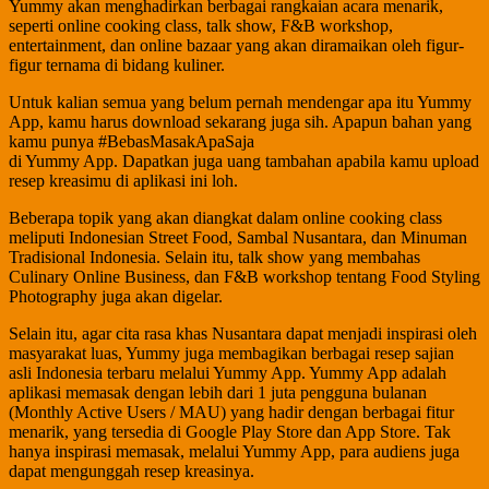
Yummy akan menghadirkan berbagai rangkaian acara menarik,
seperti online cooking class, talk show, F&B workshop,
entertainment, dan online bazaar yang akan diramaikan oleh figur-
figur ternama di bidang kuliner.
Untuk kalian semua yang belum pernah mendengar apa itu Yummy
App, kamu harus download sekarang juga sih. Apapun bahan yang
kamu punya #BebasMasakApaSaja
di Yummy App. Dapatkan juga uang tambahan apabila kamu upload
resep kreasimu di aplikasi ini loh.
Beberapa topik yang akan diangkat dalam online cooking class
meliputi Indonesian Street Food, Sambal Nusantara, dan Minuman
Tradisional Indonesia. Selain itu, talk show yang membahas
Culinary Online Business, dan F&B workshop tentang Food Styling
Photography juga akan digelar.
Selain itu, agar cita rasa khas Nusantara dapat menjadi inspirasi oleh
masyarakat luas, Yummy juga membagikan berbagai resep sajian
asli Indonesia terbaru melalui Yummy App. Yummy App adalah
aplikasi memasak dengan lebih dari 1 juta pengguna bulanan
(Monthly Active Users / MAU) yang hadir dengan berbagai fitur
menarik, yang tersedia di Google Play Store dan App Store. Tak
hanya inspirasi memasak, melalui Yummy App, para audiens juga
dapat mengunggah resep kreasinya.