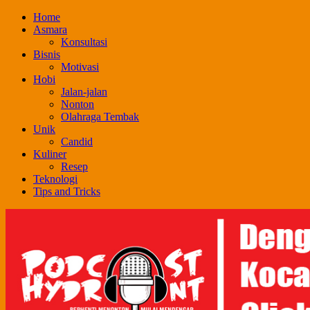
Skip
Home
to
Asmara
content
Konsultasi
Bisnis
Motivasi
Hobi
Jalan-jalan
Nonton
Olahraga Tembak
Unik
Candid
Kuliner
Resep
Teknologi
Tips and Tricks