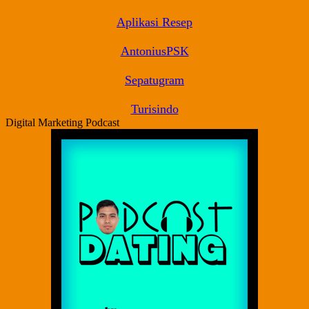
Aplikasi Resep
AntoniusPSK
Sepatugram
Turisindo
Digital Marketing Podcast