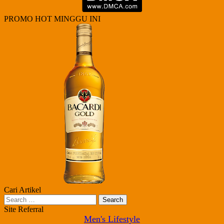
PROMO HOT MINGGU INI
Cari Artikel
Search
for:
Site Referral
Men's Lifestyle