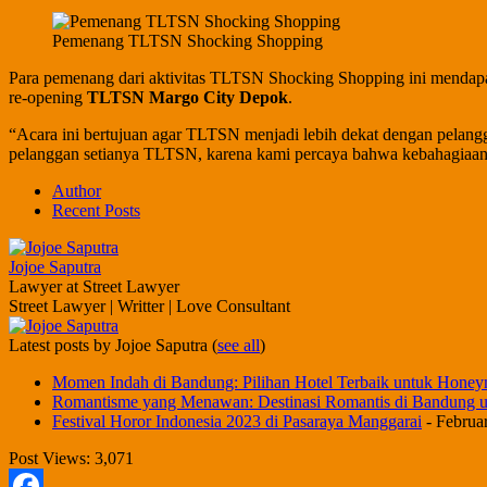
Pemenang TLTSN Shocking Shopping
Para pemenang dari aktivitas TLTSN Shocking Shopping ini mendap
re-opening
TLTSN Margo City Depok
.
“Acara ini bertujuan agar TLTSN menjadi lebih dekat dengan pelang
pelanggan setianya TLTSN, karena kami percaya bahwa kebahagiaan bi
Author
Recent Posts
Jojoe Saputra
Lawyer
at
Street Lawyer
Street Lawyer | Writter | Love Consultant
Latest posts by Jojoe Saputra
(
see all
)
Momen Indah di Bandung: Pilihan Hotel Terbaik untuk Hon
Romantisme yang Menawan: Destinasi Romantis di Bandung
Festival Horor Indonesia 2023 di Pasaraya Manggarai
- Februa
Post Views:
3,071