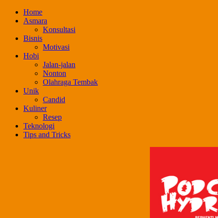
Skip
Home
to
Asmara
content
Konsultasi
Bisnis
Motivasi
Hobi
Jalan-jalan
Nonton
Olahraga Tembak
Unik
Candid
Kuliner
Resep
Teknologi
Tips and Tricks