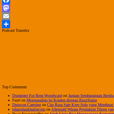
Facebook
Mastodon
Email
Podcast Transfez
Share
Top Comments
Dumpster For Rent Woodward
on
Jangan Sembarangan Berdo
Fazri
on
Menganalisis Isi Konten dengan BuzzSumo
Dpawon Catering
on
Cita Rasa Sate Kere Solo yang Membuat
jalanjalankitadotcom
on
Alternatif Wisata Pendakian Dieng yan
Ihsan YoungsterPro
on
Jatuh Cinta Bisa Mengganggu Konsentr