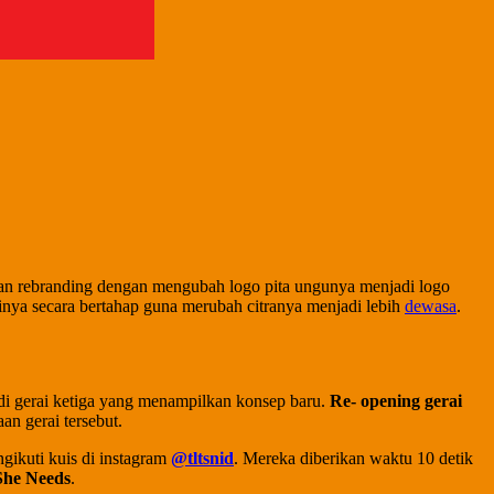
an rebranding dengan mengubah logo pita ungunya menjadi logo
ainya secara bertahap guna merubah citranya menjadi lebih
dewasa
.
di gerai ketiga yang menampilkan konsep baru.
Re- opening gerai
n gerai tersebut.
gikuti kuis di instagram
@tltsnid
. Mereka diberikan waktu 10 detik
She Needs
.