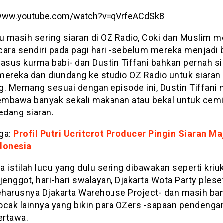
/www.youtube.com/watch?v=qVrfeACdSk8
lu masih sering siaran di OZ Radio, Coki dan Muslim
cara sendiri pada pagi hari -sebelum mereka menjadi
kasus kurma babi- dan Dustin Tiffani bahkan pernah si
mereka dan diundang ke studio OZ Radio untuk siaran
g. Memang sesuai dengan episode ini, Dustin Tiffan
mbawa banyak sekali makanan atau bekal untuk cemi
edang siaran.
ga:
Profil Putri Ucritcrot Producer Pingin Siaran Ma
donesia
 istilah lucu yang dulu sering dibawakan seperti kriuk
jenggot, hari-hari swalayan, Djakarta Wota Party plese
harusnya Djakarta Warehouse Project- dan masih ba
kocak lainnya yang bikin para OZers -sapaan pendenga
ertawa.