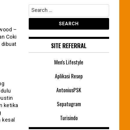
Search
for:
dwood –
an Coki
 dibuat
SITE REFERRAL
Men's Lifestyle
Aplikasi Resep
ng
AntoniusPSK
 dulu
Dustin
Sepatugram
m ketika
g
Turisindo
 kesal