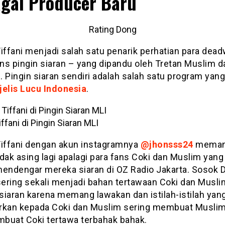
gai Producer Baru
Rating Dong
Tiffani menjadi salah satu penarik perhatian para dea
ns pingin siaran – yang dipandu oleh Tretan Muslim d
 Pingin siaran sendiri adalah salah satu program yang
elis Lucu Indonesia
.
ffani di Pingin Siaran MLI
Tiffani dengan akun instagramnya
@jhonsss24
mema
dak asing lagi apalagi para fans Coki dan Muslim yang
mendengar mereka siaran di OZ Radio Jakarta. Sosok 
sering sekali menjadi bahan tertawaan Coki dan Musli
siaran karena memang lawakan dan istilah-istilah yan
rkan kepada Coki dan Muslim sering membuat Muslim
buat Coki tertawa terbahak bahak.