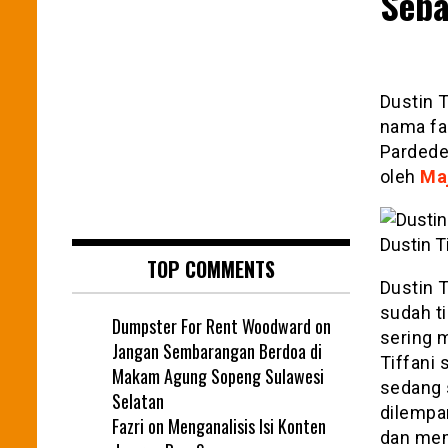
Seba
Dustin 
nama fa
Pardede.
oleh
Maj
Dustin Ti
TOP COMMENTS
Dustin 
sudah ti
Dumpster For Rent Woodward
on
sering 
Jangan Sembarangan Berdoa di
Tiffani 
Makam Agung Sopeng Sulawesi
sedang 
Selatan
dilempa
Fazri
on
Menganalisis Isi Konten
dan mem