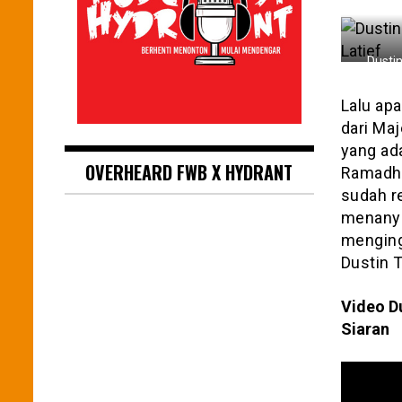
Dustin
Lalu apa
dari Maj
yang ad
OVERHEARD FWB X HYDRANT
Ramadha
sudah r
menanya
menging
Dustin T
Video Du
Siaran