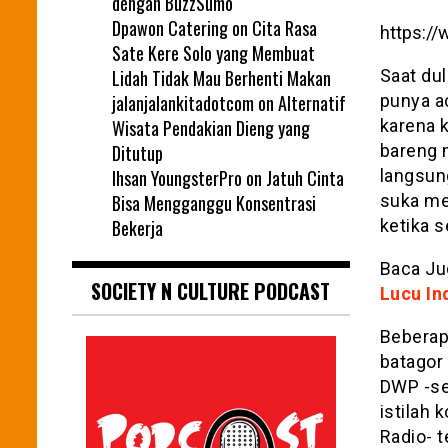
dengan BuzzSumo
Dpawon Catering
on
Cita Rasa
https:/
Sate Kere Solo yang Membuat
Lidah Tidak Mau Berhenti Makan
Saat du
jalanjalankitadotcom
on
Alternatif
punya a
Wisata Pendakian Dieng yang
karena 
Ditutup
bareng 
Ihsan YoungsterPro
on
Jatuh Cinta
langsun
Bisa Mengganggu Konsentrasi
suka me
Bekerja
ketika s
Baca Ju
SOCIETY N CULTURE PODCAST
Lucu In
Beberapa
batagor 
DWP -se
istilah 
Radio- t