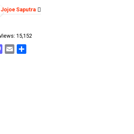
Jojoe Saputra
Views:
15,152
acebook
Mastodon
Email
Share