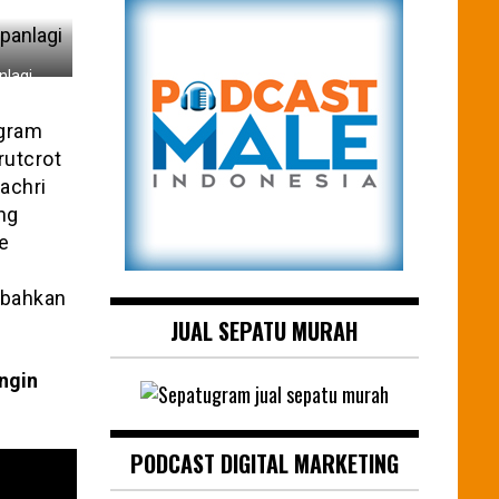
nlagi
ogram
rutcrot
achri
ng
e
 bahkan
JUAL SEPATU MURAH
ngin
PODCAST DIGITAL MARKETING