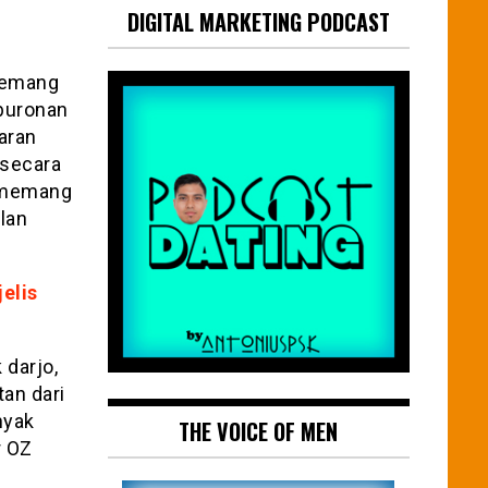
DIGITAL MARKETING PODCAST
 memang
 buronan
aran
 secara
i memang
lan
jelis
 darjo,
tan dari
nyak
THE VOICE OF MEN
r OZ