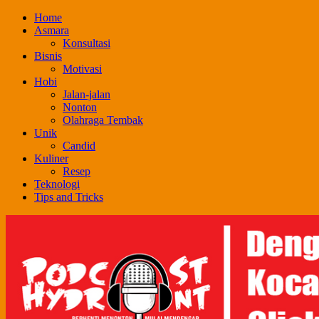
Skip
Home
to
Asmara
content
Konsultasi
Bisnis
Motivasi
Hobi
Jalan-jalan
Nonton
Olahraga Tembak
Unik
Candid
Kuliner
Resep
Teknologi
Tips and Tricks