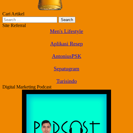
Cari Artikel
Search
for:
Site Referral
Men's Lifestyle
Aplikasi Resep
AntoniusPSK
Sepatugram
Turisindo
Digital Marketing Podcast