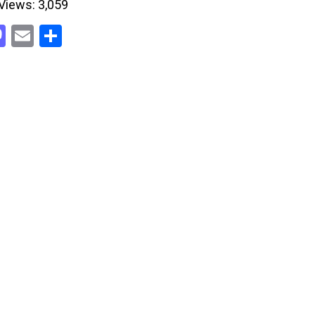
Views:
3,059
acebook
Mastodon
Email
Share