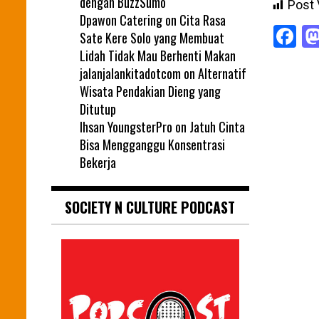
dengan BuzzSumo
Post 
Dpawon Catering
on
Cita Rasa
F
Sate Kere Solo yang Membuat
Lidah Tidak Mau Berhenti Makan
jalanjalankitadotcom
on
Alternatif
Wisata Pendakian Dieng yang
Ditutup
Ihsan YoungsterPro
on
Jatuh Cinta
Bisa Mengganggu Konsentrasi
Bekerja
SOCIETY N CULTURE PODCAST