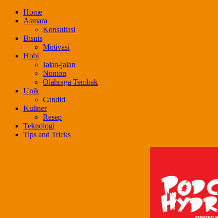
Skip
Home
to
Asmara
content
Konsultasi
Bisnis
Motivasi
Hobi
Jalan-jalan
Nonton
Olahraga Tembak
Unik
Candid
Kuliner
Resep
Teknologi
Tips and Tricks