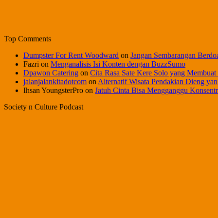
Top Comments
Dumpster For Rent Woodward
on
Jangan Sembarangan Berdo
Fazri
on
Menganalisis Isi Konten dengan BuzzSumo
Dpawon Catering
on
Cita Rasa Sate Kere Solo yang Membuat
jalanjalankitadotcom
on
Alternatif Wisata Pendakian Dieng yan
Ihsan YoungsterPro
on
Jatuh Cinta Bisa Mengganggu Konsentr
Society n Culture Podcast