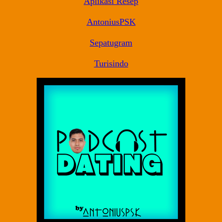
Aplikasi Resep
AntoniusPSK
Sepatugram
Turisindo