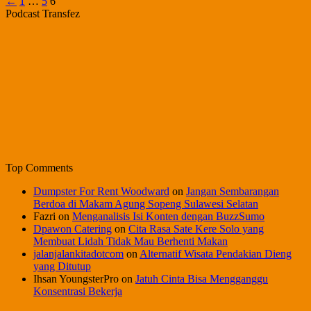
Posts
Page
Page
Page
←
1
…
5
6
Podcast Transfez
pagination
Top Comments
Dumpster For Rent Woodward
on
Jangan Sembarangan
Berdoa di Makam Agung Sopeng Sulawesi Selatan
Fazri
on
Menganalisis Isi Konten dengan BuzzSumo
Dpawon Catering
on
Cita Rasa Sate Kere Solo yang
Membuat Lidah Tidak Mau Berhenti Makan
jalanjalankitadotcom
on
Alternatif Wisata Pendakian Dieng
yang Ditutup
Ihsan YoungsterPro
on
Jatuh Cinta Bisa Mengganggu
Konsentrasi Bekerja