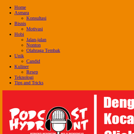
Skip
Home
to
Asmara
content
Konsultasi
Bisnis
Motivasi
Hobi
Jalan-jalan
Nonton
Olahraga Tembak
Unik
Candid
Kuliner
Resep
Teknologi
Tips and Tricks