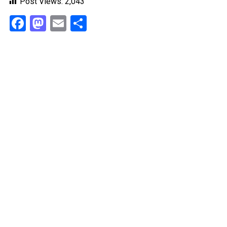
Post Views:
2,043
Facebook
Mastodon
Email
Share