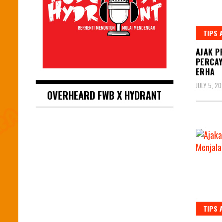
TIPS 
AJAK P
PERCAY
ERHA
JULY 5, 2
OVERHEARD FWB X HYDRANT
TIPS 