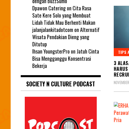
dengan BuzzSumo
Dpawon Catering
on
Cita Rasa
Sate Kere Solo yang Membuat
Lidah Tidak Mau Berhenti Makan
jalanjalankitadotcom
on
Alternatif
Wisata Pendakian Dieng yang
Ditutup
Ihsan YoungsterPro
on
Jatuh Cinta
TIPS 
Bisa Mengganggu Konsentrasi
3 ALAS
Bekerja
HARUS
RECRU
NOVEMBER
SOCIETY N CULTURE PODCAST