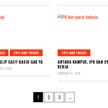
ASI
TIPS AND TRICKS
TIPS AND TRICKS
SLIP GAJI? KASIH GAK YA
ANTARA KAMPUS, IPK DAN S
KERJA
 11, 2018
FEBRUARY 17, 2018
Page
Page
Page
1
2
3
→
ation