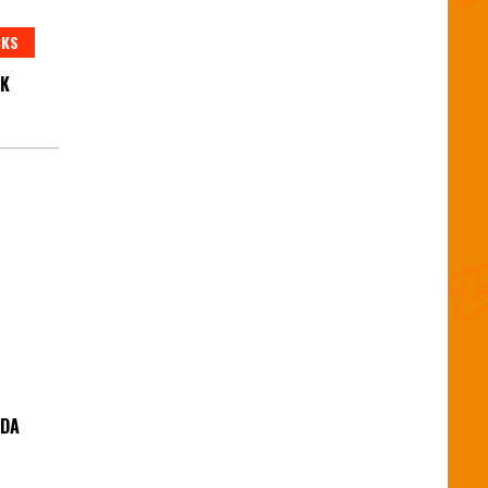
CKS
IK
NDA