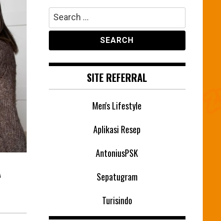
Search
for:
SITE REFERRAL
Men's Lifestyle
Aplikasi Resep
AntoniusPSK
A
Sepatugram
Turisindo