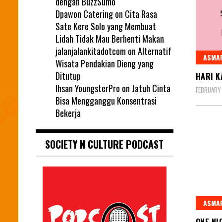
dengan BuzzSumo
Dpawon Catering
on
Cita Rasa
Sate Kere Solo yang Membuat
Lidah Tidak Mau Berhenti Makan
jalanjalankitadotcom
on
Alternatif
ASMA
Wisata Pendakian Dieng yang
Ditutup
HARI K
Ihsan YoungsterPro
on
Jatuh Cinta
FEBRUARY 
Bisa Mengganggu Konsentrasi
Bekerja
SOCIETY N CULTURE PODCAST
ASMA
ONE NI