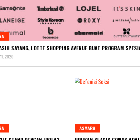
RA
ASIH SAYANG, LOTTE SHOPPING AVENUE BUAT PROGRAM SPESI
11, 2020
RA
ASMARA
GHT STAND DENGAN IDOLA?
URUSAN KLASIK COWOK ADA