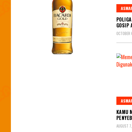
ASMA
POLIGA
GOSIP 
OCTOBER 6
ASMA
KAMU M
PENYE
AUGUST 7,