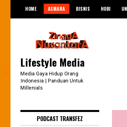
Skip
HOME
ASMARA
BISNIS
HOBI
UN
to
content
Lifestyle Media
Media Gaya Hidup Orang
Indonesia | Panduan Untuk
Millenials
PODCAST TRANSFEZ