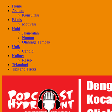
Skip
Home
to
Asmara
content
Konsultasi
Bisnis
Motivasi
Hobi
Jalan-jalan
Nonton
Olahraga Tembak
Unik
Candid
Kuliner
Resep
Teknologi
Tips and Tricks