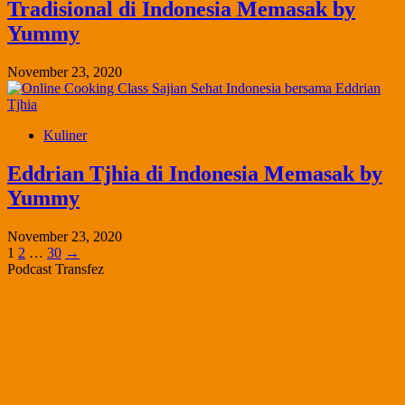
Tradisional di Indonesia Memasak by
Yummy
November 23, 2020
Kuliner
Eddrian Tjhia di Indonesia Memasak by
Yummy
November 23, 2020
Posts
Page
Page
Page
1
2
…
30
→
Podcast Transfez
pagination