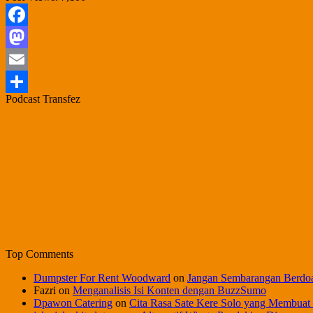
Facebook
Mastodon
Email
Podcast Transfez
Share
Top Comments
Dumpster For Rent Woodward
on
Jangan Sembarangan Berdo
Fazri
on
Menganalisis Isi Konten dengan BuzzSumo
Dpawon Catering
on
Cita Rasa Sate Kere Solo yang Membuat