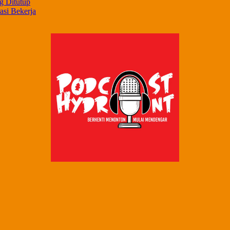
g Ditutup
asi Bekerja