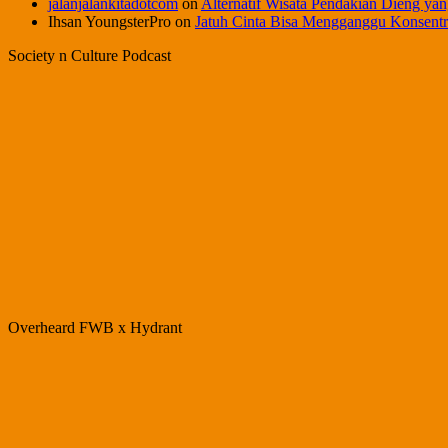
jalanjalankitadotcom
on
Alternatif Wisata Pendakian Dieng yan
Ihsan YoungsterPro
on
Jatuh Cinta Bisa Mengganggu Konsentr
Society n Culture Podcast
Overheard FWB x Hydrant