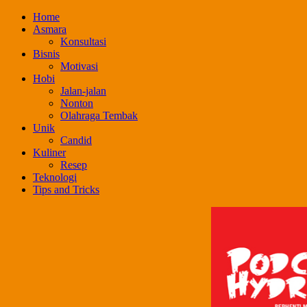
Skip
Home
to
Asmara
content
Konsultasi
Bisnis
Motivasi
Hobi
Jalan-jalan
Nonton
Olahraga Tembak
Unik
Candid
Kuliner
Resep
Teknologi
Tips and Tricks