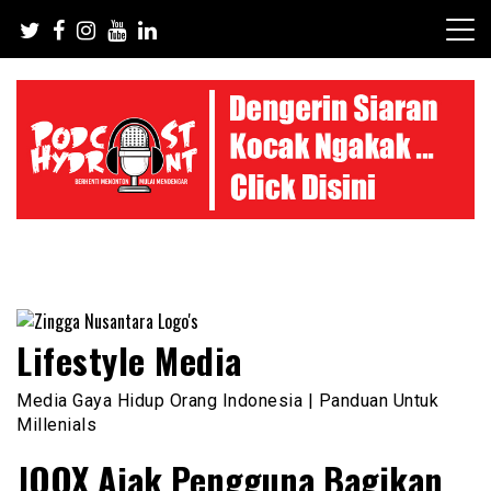
Skip
to
content
Lifestyle Media
Media Gaya Hidup Orang Indonesia | Panduan Untuk
Millenials
JOOX Ajak Pengguna Bagikan