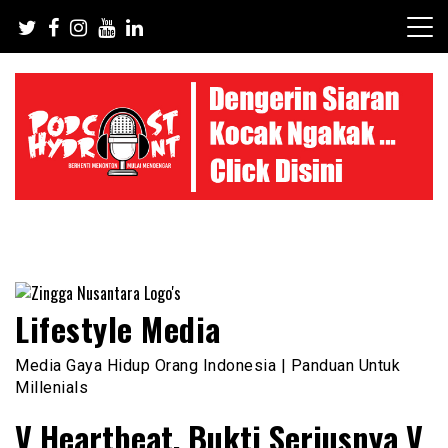
Skip
to
content
Lifestyle Media
Media Gaya Hidup Orang Indonesia | Panduan Untuk
Millenials
V Heartbeat, Bukti Seriusnya V