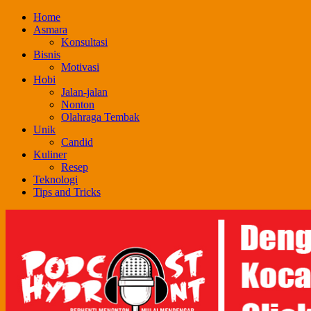
Skip
Home
to
Asmara
content
Konsultasi
Bisnis
Motivasi
Hobi
Jalan-jalan
Nonton
Olahraga Tembak
Unik
Candid
Kuliner
Resep
Teknologi
Tips and Tricks