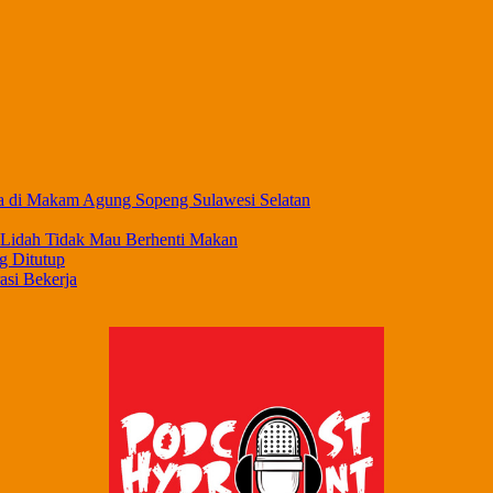
a di Makam Agung Sopeng Sulawesi Selatan
 Lidah Tidak Mau Berhenti Makan
g Ditutup
asi Bekerja