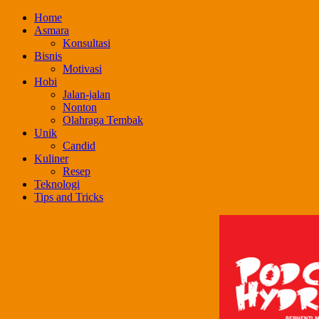
Skip
Home
to
Asmara
content
Konsultasi
Bisnis
Motivasi
Hobi
Jalan-jalan
Nonton
Olahraga Tembak
Unik
Candid
Kuliner
Resep
Teknologi
Tips and Tricks