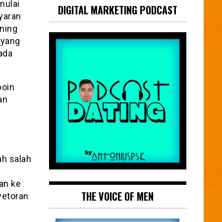
mulai
DIGITAL MARKETING PODCAST
yaran
ning
 yang
ada
poin
an
ah salah
an ke
THE VOICE OF MEN
yetoran