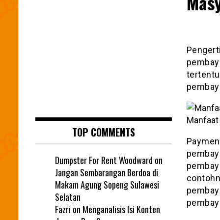
Masy
Pengert
pembaya
tertentu
pembaya
Manfaat 
TOP COMMENTS
Payment 
pembaya
Dumpster For Rent Woodward
on
pembaya
Jangan Sembarangan Berdoa di
contohny
Makam Agung Sopeng Sulawesi
pembayar
Selatan
pembaya
Fazri
on
Menganalisis Isi Konten