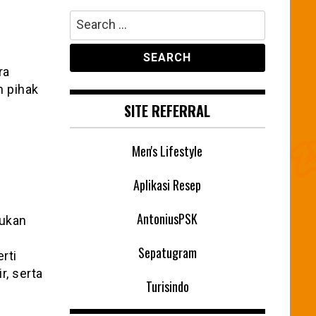
Search
for:
ra
n pihak
SITE REFERRAL
Men's Lifestyle
Aplikasi Resep
AntoniusPSK
kukan
Sepatugram
rti
r, serta
Turisindo