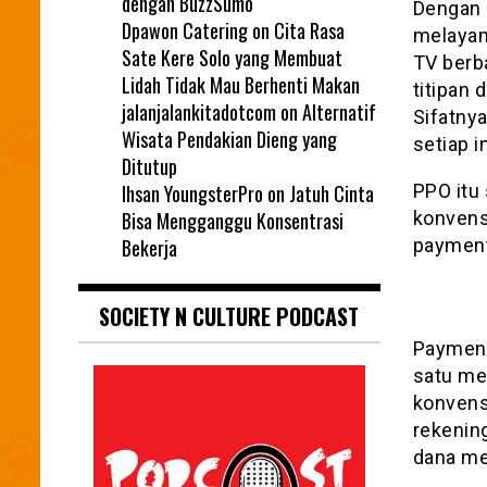
dengan BuzzSumo
Dengan 
Dpawon Catering
on
Cita Rasa
melayan
Sate Kere Solo yang Membuat
TV berb
Lidah Tidak Mau Berhenti Makan
titipan 
jalanjalankitadotcom
on
Alternatif
Sifatny
Wisata Pendakian Dieng yang
setiap 
Ditutup
Ihsan YoungsterPro
on
Jatuh Cinta
PPO itu 
Bisa Mengganggu Konsentrasi
konvens
Bekerja
payment
SOCIETY N CULTURE PODCAST
Payment
satu me
konvens
rekenin
dana mel