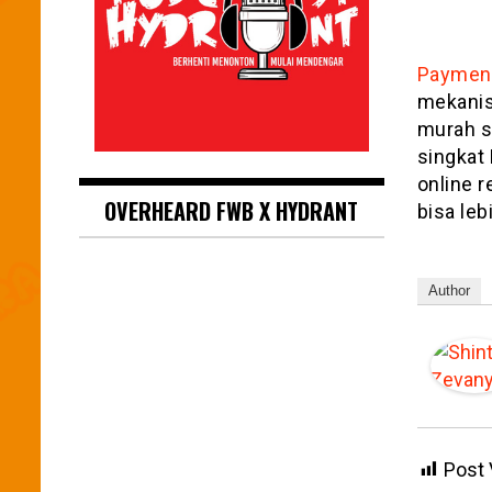
Payment
mekanis
murah s
singkat
online r
OVERHEARD FWB X HYDRANT
bisa leb
Author
Post 