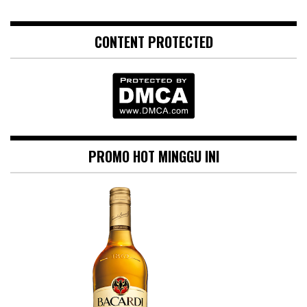
CONTENT PROTECTED
PROMO HOT MINGGU INI