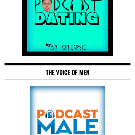
THE VOICE OF MEN