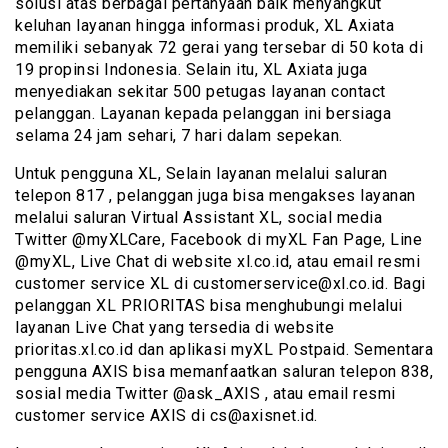
solusi atas berbagai pertanyaan baik menyangkut
keluhan layanan hingga informasi produk, XL Axiata
memiliki sebanyak 72 gerai yang tersebar di 50 kota di
19 propinsi Indonesia. Selain itu, XL Axiata juga
menyediakan sekitar 500 petugas layanan contact
pelanggan. Layanan kepada pelanggan ini bersiaga
selama 24 jam sehari, 7 hari dalam sepekan.
Untuk pengguna XL, Selain layanan melalui saluran
telepon 817 , pelanggan juga bisa mengakses layanan
melalui saluran Virtual Assistant XL, social media
Twitter @myXLCare, Facebook di myXL Fan Page, Line
@myXL, Live Chat di website xl.co.id, atau email resmi
customer service XL di customerservice@xl.co.id. Bagi
pelanggan XL PRIORITAS bisa menghubungi melalui
layanan Live Chat yang tersedia di website
prioritas.xl.co.id dan aplikasi myXL Postpaid. Sementara
pengguna AXIS bisa memanfaatkan saluran telepon 838,
sosial media Twitter @ask_AXIS , atau email resmi
customer service AXIS di cs@axisnet.id.