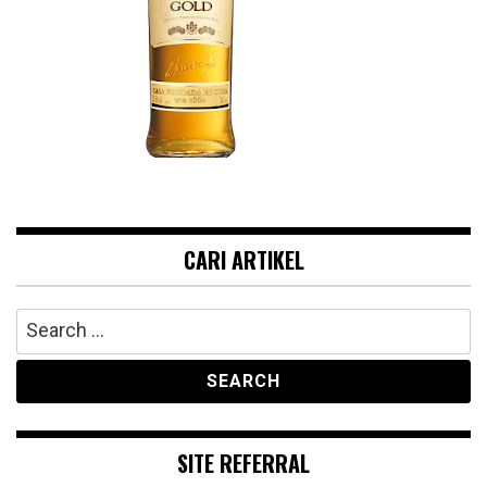
CARI ARTIKEL
Search
for:
SITE REFERRAL