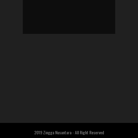
2019 Zingga Nusantara - All Right Reserved