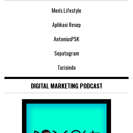
Men's Lifestyle
Aplikasi Resep
AntoniusPSK
Sepatugram
Turisindo
DIGITAL MARKETING PODCAST