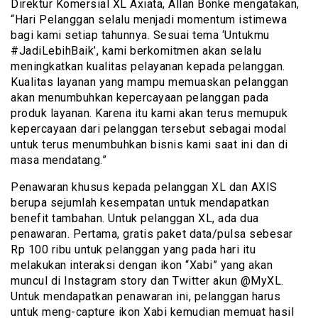
Direktur Komersial XL Axiata, Allan Bonke mengatakan,
“Hari Pelanggan selalu menjadi momentum istimewa
bagi kami setiap tahunnya. Sesuai tema ‘Untukmu
#JadiLebihBaik’, kami berkomitmen akan selalu
meningkatkan kualitas pelayanan kepada pelanggan.
Kualitas layanan yang mampu memuaskan pelanggan
akan menumbuhkan kepercayaan pelanggan pada
produk layanan. Karena itu kami akan terus memupuk
kepercayaan dari pelanggan tersebut sebagai modal
untuk terus menumbuhkan bisnis kami saat ini dan di
masa mendatang.”
Penawaran khusus kepada pelanggan XL dan AXIS
berupa sejumlah kesempatan untuk mendapatkan
benefit tambahan. Untuk pelanggan XL, ada dua
penawaran. Pertama, gratis paket data/pulsa sebesar
Rp 100 ribu untuk pelanggan yang pada hari itu
melakukan interaksi dengan ikon “Xabi” yang akan
muncul di Instagram story dan Twitter akun @MyXL.
Untuk mendapatkan penawaran ini, pelanggan harus
untuk meng-capture ikon Xabi kemudian memuat hasil