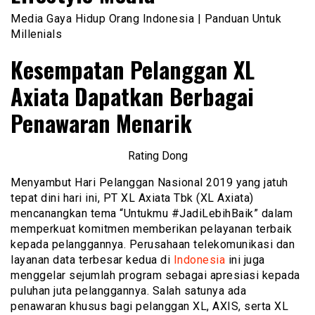
Media Gaya Hidup Orang Indonesia | Panduan Untuk
Millenials
Kesempatan Pelanggan XL
Axiata Dapatkan Berbagai
Penawaran Menarik
Rating Dong
Menyambut Hari Pelanggan Nasional 2019 yang jatuh
tepat dini hari ini, PT XL Axiata Tbk (XL Axiata)
mencanangkan tema “Untukmu #JadiLebihBaik” dalam
memperkuat komitmen memberikan pelayanan terbaik
kepada pelanggannya. Perusahaan telekomunikasi dan
layanan data terbesar kedua di
Indonesia
ini juga
menggelar sejumlah program sebagai apresiasi kepada
puluhan juta pelanggannya. Salah satunya ada
penawaran khusus bagi pelanggan XL, AXIS, serta XL