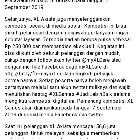
Penawaran khusus ini berlaku pada tanggal 4
September 2019.
Selanjutnya, XL Axiata juga menyelenggarakan
kompetisi secara di media sosial. Kompetisi ini bisa
diikuti pelanggan dengan menjawab pertanyaan ringan
seputar layanan. Tersedia hadiah berupa pulsa sebesar
Rp 250.000 dan merchandise eksklusif. Kegiatan ini
bisa diikuti oleh seluruh pelanggan dengan mudah,
cukup dengan follow akun twitter @myXLCare atau
dengan me-like Facebook page myXLCare di
http://bit.ly/fb-mayaxl serta mengikuti petunjuk
permainannya. Setiap peserta hanya boleh menjawab
pertanyaan melalui satu akun twitter miliknya dan wajib
menuliskan hastag #XLGames #JadiLebihBaik selama
mengikuti kompetisi digital ini. Pemenang kompetisi XL
Games akan diumumkan pada tanggal 7 September
2019 di sosial media Facebook dan twitter.
Saat ini, pelanggan XL Axiata mencapai 56,6 juta
pelanggan. Untuk melayani sekaligus memberikan