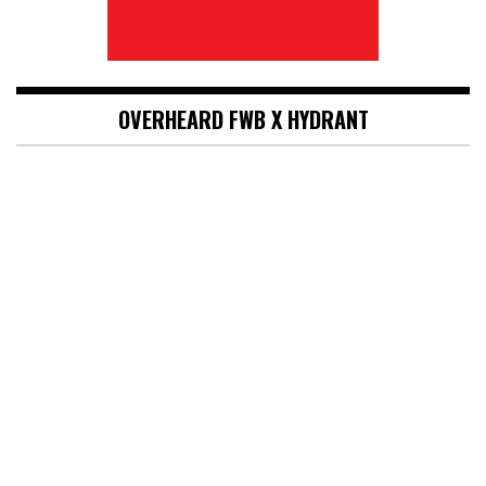
OVERHEARD FWB X HYDRANT